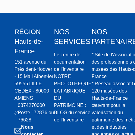
NOS
NOS
RÉGION
SERVICES
PARTENAIR
Hauts-de-
France
Le centre de
* Site de l'Associati
151 avenue du
documentation
des professionnels 
Président-Hoover
de l'Inventaire
musées des Hauts-d
- 15 Mail Albert-Ier
NOTRE
France
59555 LILLE
PHOTOTHEQUE
* Réseau associatif
CEDEX - 80000
LA FABRIQUE
120 musées des
AMIENS
DU
Hauts-de-France
0374270000
PATRIMOINE :
œuvrant pour la
Poste : 72876 ou
BLOG du service
valorisation du
76628
de l'Inventaire
patrimoine des méti
Nous
et des industries
contacter
anciennes ou actuel