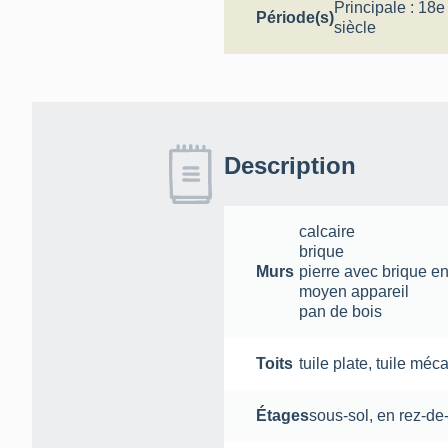
Principale :
18e 
Période(s)
siècle
Description
calcaire
brique
Murs
pierre avec brique e
moyen appareil
pan de bois
Toits
tuile plate
,
tuile méc
Étages
sous-sol
,
en rez-de