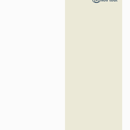
Voir tout
France -
Inventaire
général