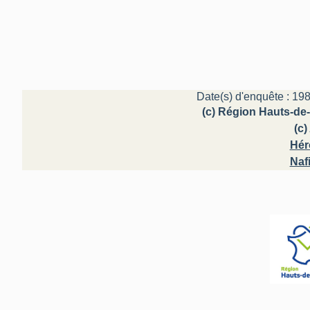
Date(s) d'enquête : 198
(c) Région Hauts-de-
(c)
Hér
Naf