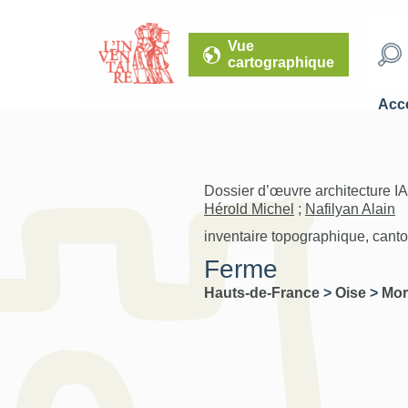
Vue
cartographique
Accé
Dossier d’œuvre architecture I
Hérold Michel
;
Nafilyan Alain
inventaire topographique, cant
Ferme
Hauts-de-France
>
Oise
>
Mor