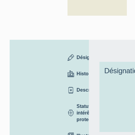
Désignation
Désignati
Historique
Description
Statut,
intérêt et
protection