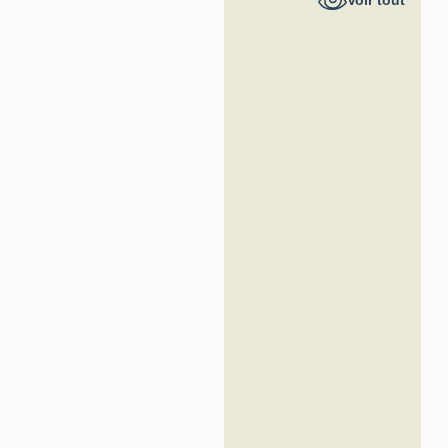
Voir tout
France -
Inventaire
général