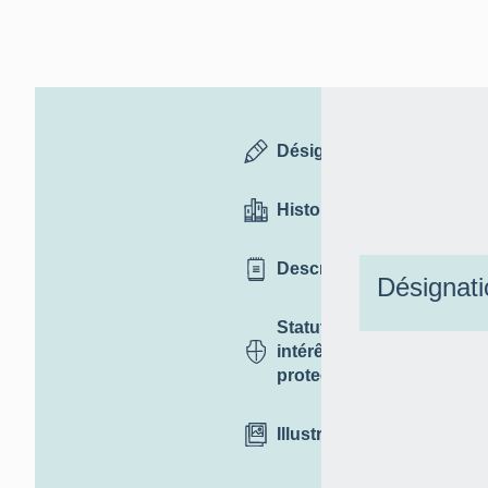
Désignation
Historique
Description
Désignati
Statut,
intérêt et
protection
Illustrations