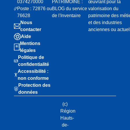
0374270000
PATRIMOINE :
œuvrant pour la
Poste : 72876 ou
BLOG du service
valorisation du
76628
de l'Inventaire
patrimoine des méti
Nous
et des industries
contacter
anciennes ou actuel
Aide
Mentions
légales
Politique de
confidentialité
Accessibilité :
non conforme
Protection des
données
(c)
Région
Hauts-
de-