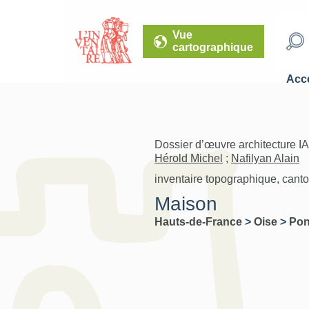
Vue
cartographique
Accé
Dossier d’œuvre architecture I
Hérold Michel
;
Nafilyan Alain
inventaire topographique, cant
Maison
Hauts-de-France
>
Oise
>
Pon