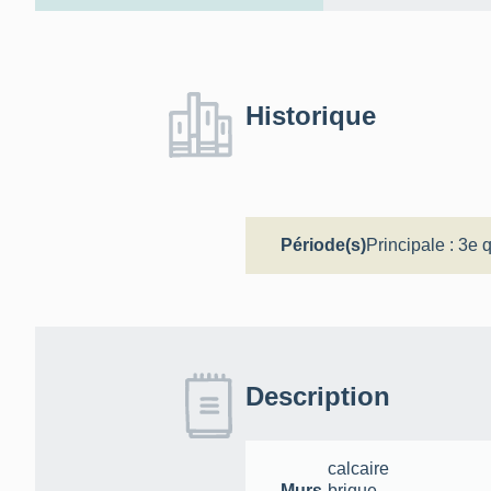
Historique
Période(s)
Principale :
3e q
Description
calcaire
Murs
brique