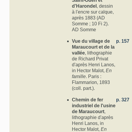
Saint-Ouen et
l'instruction de
d'Harondel
, dessin
de 1870, à Haro
à l'encre sur calque,
Bleus à partir 
après 1883 (AD
Bleus, où les e
Somme ; 10 Fi 2).
communale, l'ent
AD Somme
l'entretien des 
Les évolutions
Vue du village de
p. 157
d'autres nouve
Maraucourt et de la
ouverts en 192
vallée
, lithographie
et pour les aju
de Richard Privat
cours d'enseig
d'après Henri Lanos,
dispensés aux j
in Hector Malot,
En
équipements sp
famille
. Paris :
partir de 1934.
Flammarion, 1893
des employés e
Inférieure). En
(coll. part.).
et 1937 à Flixe
Beauval et Abbe
Chemin de fer
p. 327
1940 à Flixecou
industriel de l'usine
de Maraucourt
,
Les crises 
lithographie d'après
Henri Lanos, in
La Première Gu
Hector Malot,
En
nouvelle ère pou