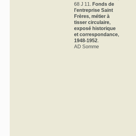
dix-sept usine
68 J 11.
Fonds de
l'Oise, une dan
l'entreprise Saint
s'appuie sur un
Frères, métier à
vente et succur
tisser circulaire,
Nord et en Amér
exposé historique
dont 9 000 dan
et correspondance,
force motrice de
et de jute. En 
1948-1952
.
broches de jute
AD Somme
Du paterna
sociales
Tout en contri
l'industrie fra
remplir une mis
aux bonnes cond
employés, comm
attitude se sit
patronal et chr
un certain nom
lois sociales d
Les sites de p
(les premières 