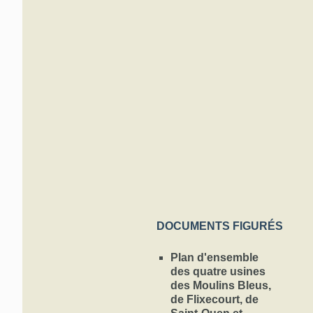
Ouen et à Sain
d'équipements a
Des économats 
employés d'acq
des prix aborda
1912 par sept 
Flixecourt, Be
Abbeville et Do
l'architecte am
rattachée à un 
fonctionne de 
Ces conditions 
nombreux ouvri
depuis près d'
population issu
effectifs des u
Harondel à par
DOCUMENTS FIGURÉS
Dès 1860, Sain
Plan d'ensemble
destinée à assu
des quatre usines
leur famille. D
en 1888 pour les
des Moulins Bleus,
seront complété
de Flixecourt, de
en 1922. Des «