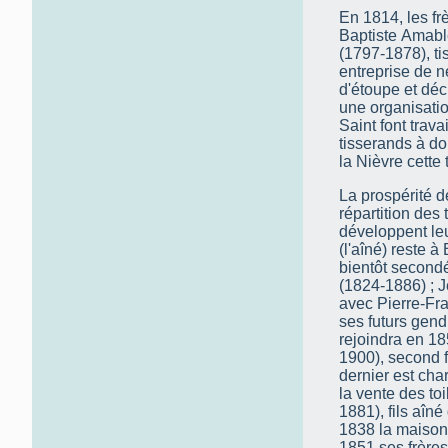
En 1814, les fr
Baptiste Amable
(1797-1878), t
entreprise de n
d'étoupe et déc
une organisatio
Saint font trava
tisserands à do
la Nièvre cette 
La prospérité d
répartition des 
développent leu
(l'aîné) reste à
bientôt secondé
(1824-1886) ; 
avec Pierre-Fr
ses futurs gen
rejoindra en 1
1900), second fi
dernier est cha
la vente des to
1881), fils aîné
1838 la maison 
1851 ses frère