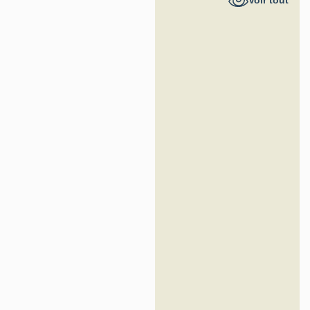
Voir tout
France -
Inventaire
général