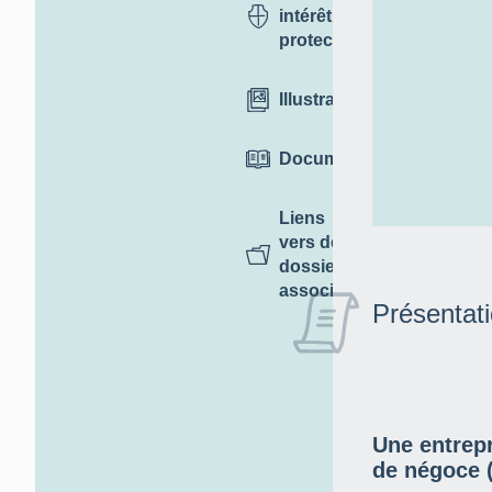
intérêt et
protection
Illustrations
Documentation
Liens
vers des
dossiers
associés
Présentat
Une entrepr
de négoce 