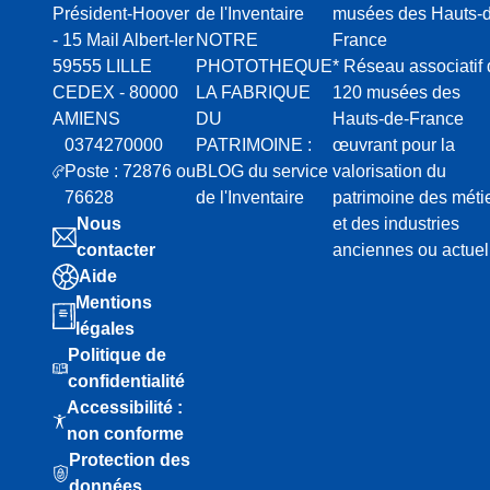
Président-Hoover
de l'Inventaire
musées des Hauts-d
prototype est 
métiers circula
- 15 Mail Albert-Ier
NOTRE
France
Seconde Guerre
59555 LILLE
PHOTOTHEQUE
* Réseau associatif
de cette innova
CEDEX - 80000
LA FABRIQUE
120 musées des
Beauval après 
usines du grou
AMIENS
DU
Hauts-de-France
0374270000
PATRIMOINE :
œuvrant pour la
Cependant, les 
enrayer le décli
Poste : 72876 ou
BLOG du service
valorisation du
européenne dan
76628
de l'Inventaire
patrimoine des méti
l'entreprise est
Nous
et des industries
le groupe Agach
Boussac par le 
contacter
anciennes ou actuel
ainsi qu'est cré
Aide
qui regroupe le
Mentions
siège est à Lill
l'identité de Sa
légales
à vider peu à p
Politique de
Saint Frères pu
confidentialité
règlement judic
par le groupe i
Accessibilité :
non conforme
Protection des
données