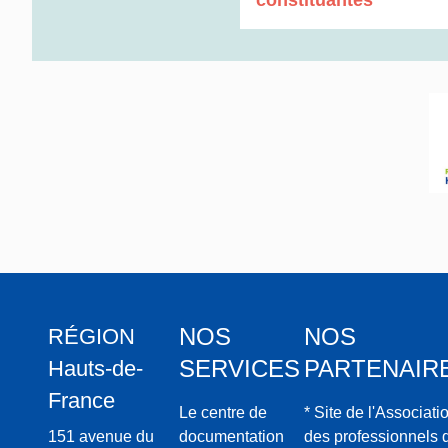
constituantes
patrons, les lo
avec le patern
et « sabotages 
et février 1910
les grèves génér
1936 s'inscriv
La construction
Saint-Ouen en 1
usines est men
modernisation 
l'entreprise en
de Rouvroy, Po
Par ailleurs le
des ateliers qui
n'est plus compé
l'entreprise, rép
production, pas
NOS
NOS
RÉGION
réduction de 15
SERVICES
PARTENAIR
Hauts-de-
Malgré les diffi
innover en ach
France
tissage circulai
Le centre de
* Site de l'Associati
Rotatiss. Un se
151 avenue du
documentation
des professionnels 
en 1933 dans l'