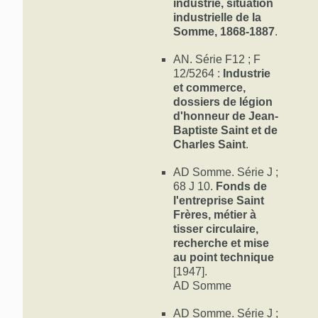
industrie, situation
Entre temps, en
industrielle de la
des responsabil
(1856-1907), fi
Somme, 1868-1887
.
fabrication et 
Harondel, Sain
AN. Série F12 ; F
Gamaches, Abbe
12/5264 :
Industrie
1904), fils de 
et commerce,
parisien. Après
dossiers de légion
les cousins Ma
d'honneur de Jean-
fils de Charles,
Baptiste Saint et de
Pierre Saint (1
Charles Saint
.
l'affaire famili
de la société a
figure comme so
AD Somme. Série J ;
d'entreprise, t
68 J 10.
Fonds de
tous les établ
l'entreprise Saint
l'exception de
Frères, métier à
Son mariage avec
tisser circulaire,
roubaisien Léon
recherche et mise
textile du Nord.
au point technique
[1947].
Saint Frères p
nationales et in
AD Somme
diplômes d'hon
universelle de 
AD Somme. Série J ;