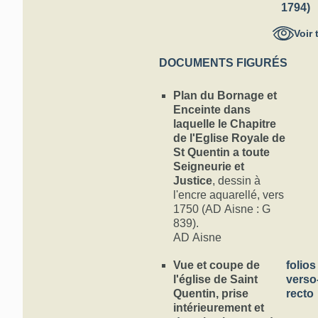
1794)
Voir 
DOCUMENTS FIGURÉS
Plan du Bornage et
Enceinte dans
laquelle le Chapitre
de l'Eglise Royale de
St Quentin a toute
Seigneurie et
Justice
, dessin à
l'encre aquarellé, vers
1750 (AD Aisne : G
839).
AD Aisne
Vue et coupe de
folios
l'église de Saint
verso
Quentin, prise
recto
intérieurement et