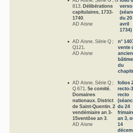
AD Aisne. Série G ; G
folio 
813.
Délibérations
verso
capitulaires, 1733-
(séan
1740
.
du 20
AD Aisne
avril
1734)
AD Aisne. Série Q ;
n° 140
Q121.
vente 
AD Aisne
ancie
bâtime
du
chapit
AD Aisne. Série Q ;
folios 
Q 671.
5e comité.
recto-
Domaines
recto
nationaux. District
(séanc
de Saint-Quentin. 2
du 24
vendémiaire an 3-
frimair
15ventôse an 3
.
an 3, 
AD Aisne
14
décem