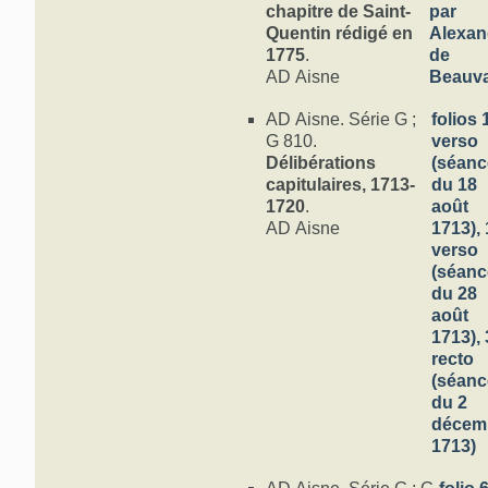
chapitre de Saint-
par
Quentin rédigé en
Alexan
1775
.
de
AD Aisne
Beauva
AD Aisne. Série G ;
folios 
G 810.
verso
Délibérations
(séanc
capitulaires, 1713-
du 18
1720
.
août
AD Aisne
1713), 
verso
(séanc
du 28
août
1713), 
recto
(séanc
du 2
décem
1713)