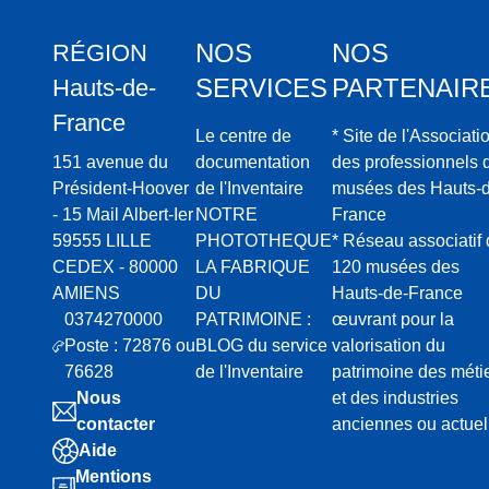
NOS
NOS
RÉGION
SERVICES
PARTENAIR
Hauts-de-
France
Le centre de
* Site de l'Associati
151 avenue du
documentation
des professionnels 
Président-Hoover
de l'Inventaire
musées des Hauts-d
- 15 Mail Albert-Ier
NOTRE
France
59555 LILLE
PHOTOTHEQUE
* Réseau associatif
CEDEX - 80000
LA FABRIQUE
120 musées des
AMIENS
DU
Hauts-de-France
0374270000
PATRIMOINE :
œuvrant pour la
Poste : 72876 ou
BLOG du service
valorisation du
76628
de l'Inventaire
patrimoine des méti
Nous
et des industries
contacter
anciennes ou actuel
Aide
Mentions