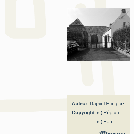
Auteur
Dapvril Philippe
Copyright
(c) Région
Hauts-de-
(c) Parc
France -
naturel