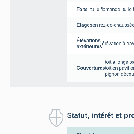
Toits
tuile flamande
,
tuile
Étages
en rez-de-chaussée
Élévations
élévation à tra
extérieures
toit à longs p
Couvertures
toit en pavillo
pignon décou
Statut, intérêt et pr