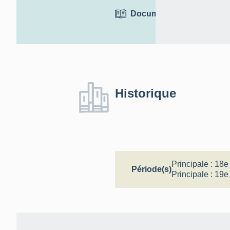
Documentation
Historique
Principale :
18e 
Période(s)
Principale :
19e 