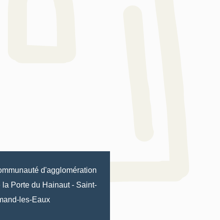
mmunauté d'agglomération
 la Porte du Hainaut
-
Saint-
mand-les-Eaux