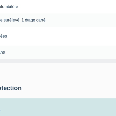
plombifère
e surélevé
,
1 étage carré
vées
ans
otection
e