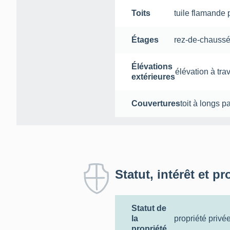
Toits
tuile flamande 
Étages
rez-de-chaussé
Élévations
élévation à tra
extérieures
Couvertures
toit à longs p
Statut, intérêt et pr
Statut de
la
propriété privé
propriété