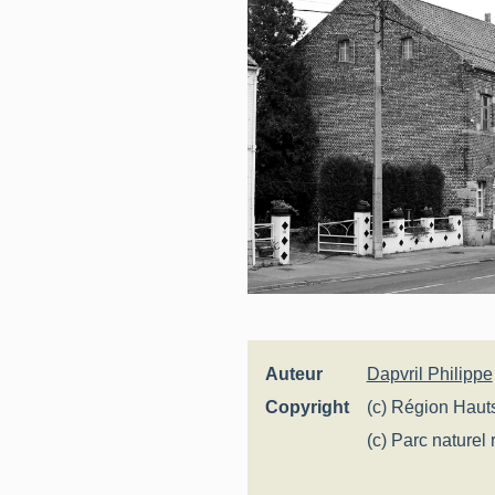
Auteur
Dapvril Philippe
Copyright
(c) Région Haut
Inventaire génér
(c) Parc naturel
Escaut