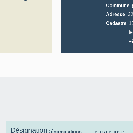
Commune
Adresse
3
Cadastre
1830 D2 3
fe
Désignation
Dénominations
relais de poste