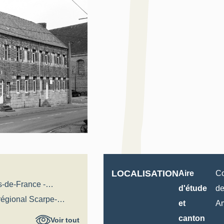
LOCALISATION
Aire
Co
s-de-France -
d'étude
de
al
 régional Scarpe-
et
A
canton
Voir tout