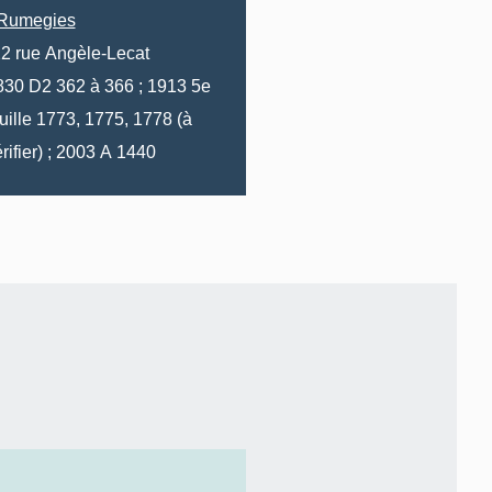
Rumegies
22
rue
Angèle-Lecat
62 à 366 ; 1913 5e
uille 1773, 1775, 1778 (à
vérifier) ; 2003 A 1440