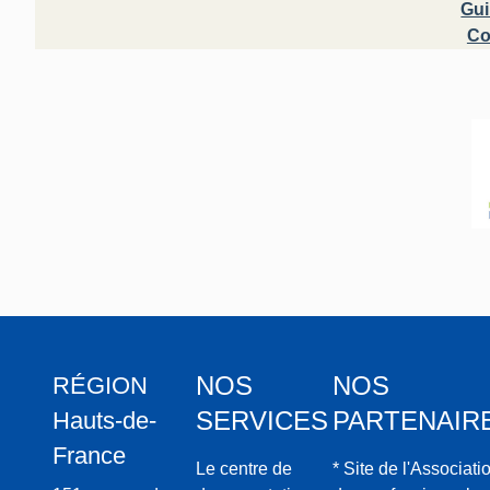
Gui
Co
NOS
NOS
RÉGION
SERVICES
PARTENAIR
Hauts-de-
France
Le centre de
* Site de l'Associati