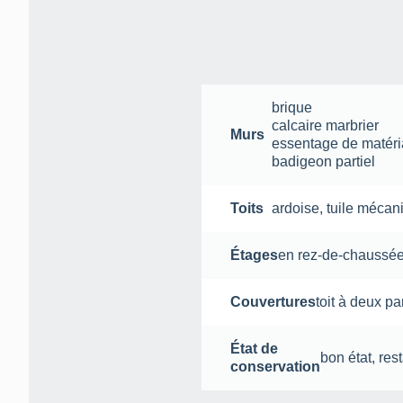
brique
calcaire marbrier
Murs
essentage de matéri
badigeon partiel
Toits
ardoise
,
tuile mécan
Étages
en rez-de-chaussé
Couvertures
toit à deux p
État de
bon état
,
res
conservation