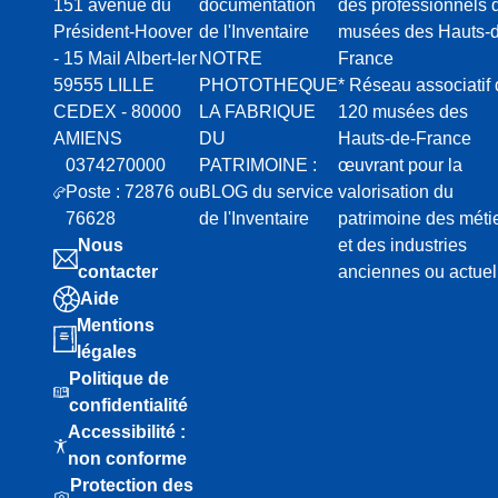
151 avenue du
documentation
des professionnels 
Président-Hoover
de l'Inventaire
musées des Hauts-d
- 15 Mail Albert-Ier
NOTRE
France
59555 LILLE
PHOTOTHEQUE
* Réseau associatif
CEDEX - 80000
LA FABRIQUE
120 musées des
AMIENS
DU
Hauts-de-France
0374270000
PATRIMOINE :
œuvrant pour la
Poste : 72876 ou
BLOG du service
valorisation du
76628
de l'Inventaire
patrimoine des méti
Nous
et des industries
contacter
anciennes ou actuel
Aide
Mentions
légales
Politique de
confidentialité
Accessibilité :
non conforme
Protection des