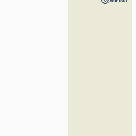
Voir tout
France -
Inventaire
général