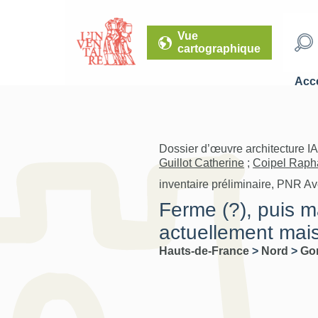
Vue
cartographique
Accé
Dossier d’œuvre architecture I
Guillot Catherine
;
Coipel Raph
inventaire préliminaire, PNR A
Ferme (?), puis 
actuellement mai
Hauts-de-France
>
Nord
>
Go