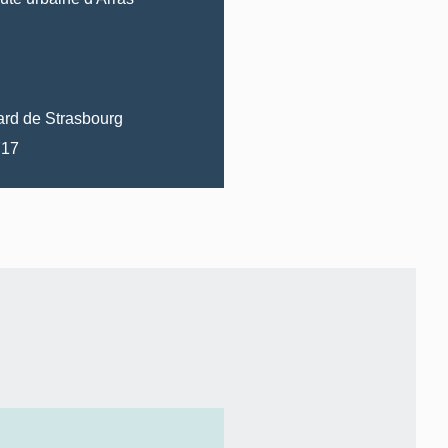
ard de
Strasbourg
8 AB 717