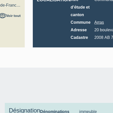
-de-France
d'étude et
al
canton
Voir tout
Commune
Arras
Adresse
20
boulev
Cadastre
200
Désignation
Dénominations
immeuble