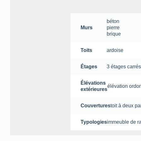
béton
Murs
pierre
brique
Toits
ardoise
Étages
3 étages carré
Élévations
élévation ord
extérieures
Couvertures
toit à deux p
Typologies
immeuble de ra