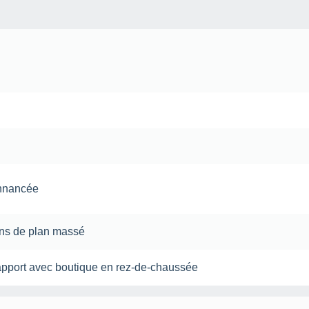
s
onnancée
ans de plan massé
pport avec boutique en rez-de-chaussée