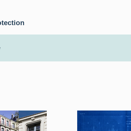
otection
e