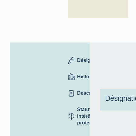
Désignation
Historique
Description
Désignati
Statut,
intérêt et
protection