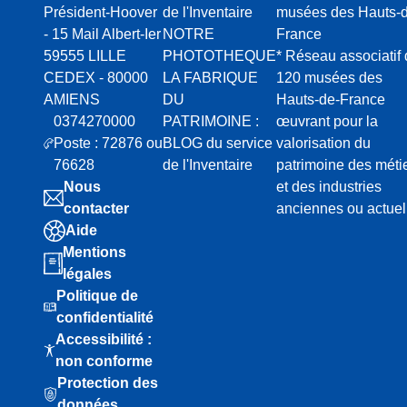
Président-Hoover
de l'Inventaire
musées des Hauts-d
- 15 Mail Albert-Ier
NOTRE
France
59555 LILLE
PHOTOTHEQUE
* Réseau associatif
CEDEX - 80000
LA FABRIQUE
120 musées des
AMIENS
DU
Hauts-de-France
0374270000
PATRIMOINE :
œuvrant pour la
Poste : 72876 ou
BLOG du service
valorisation du
76628
de l'Inventaire
patrimoine des méti
Nous
et des industries
contacter
anciennes ou actuel
Aide
Mentions
légales
Politique de
confidentialité
Accessibilité :
non conforme
Protection des
données