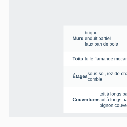
brique
Murs
enduit partiel
faux pan de bois
Toits
tuile flamande méca
sous-sol
,
rez-de-ch
Étages
comble
toit à longs p
Couvertures
toit à longs p
pignon couve