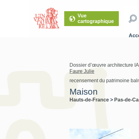
Vue
cartographique
Accé
Dossier d’œuvre architecture I
Faure Julie
recensement du patrimoine baln
Maison
Hauts-de-France
>
Pas-de-Ca