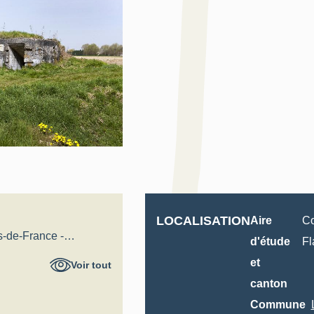
LOCALISATION
Aire
C
s-de-France -
d'étude
Fl
al
et
Voir tout
canton
Commune