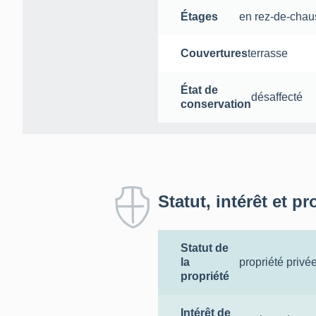
Étages
en rez-de-cha
Couvertures
terrasse
État de
désaffecté
conservation
Statut, intérêt et pr
Statut de
la
propriété privé
propriété
Intérêt de