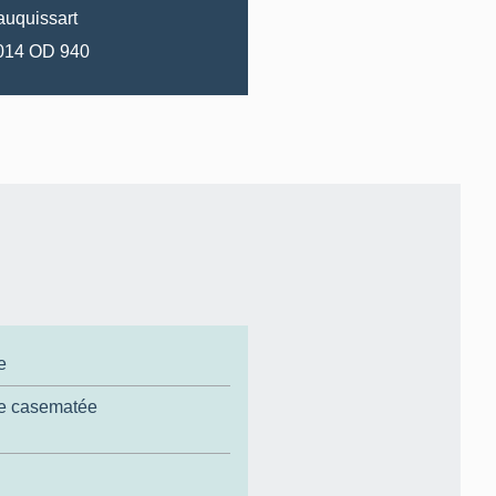
uquissart
2014 OD 940
e
ge casematée