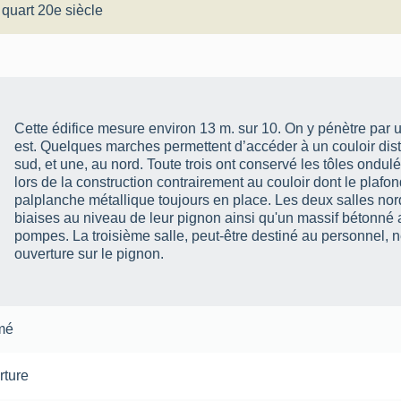
 quart 20e siècle
Cette édifice mesure environ 13 m. sur 10. On y pénètre par un porche pare-souffle situé coté
est. Quelques marches permettent d’accéder à un couloir dist
sud, et une, au nord. Toute trois ont conservé les tôles ondu
lors de la construction contrairement au couloir dont le plafond
palplanche métallique toujours en place. Les deux salles no
biaises au niveau de leur pignon ainsi qu'un massif bétonné a
pompes. La troisième salle, peut-être destiné au personnel,
ouverture sur le pignon.
mé
rture