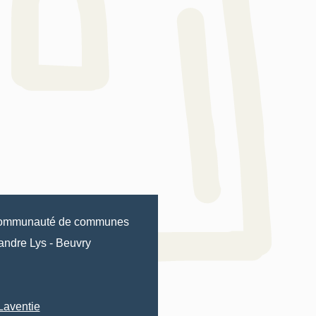
ommunauté de communes
andre Lys
-
Beuvry
Laventie