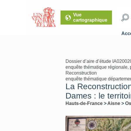
Vue
cartographique
Accé
Dossier d’aire d’étude IA02002
enquête thématique régionale, 
Reconstruction
enquête thématique départeme
La Reconstructio
Dames : le territ
Hauts-de-France
>
Aisne
>
Os