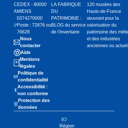
CEDEX - 80000
LA FABRIQUE
120 musées des
AMIENS
DU
Hauts-de-France
0374270000
PATRIMOINE :
œuvrant pour la
Poste : 72876 ou
BLOG du service
valorisation du
76628
de l'Inventaire
patrimoine des méti
Nous
et des industries
contacter
anciennes ou actuel
Aide
Mentions
légales
Politique de
confidentialité
Accessibilité :
non conforme
Protection des
données
(c)
Région