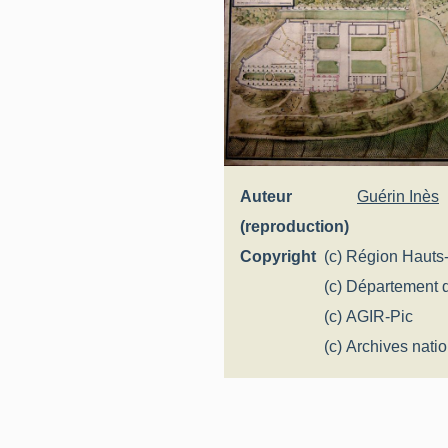
Auteur
Guérin Inès
(reproduction)
Copyright
(c) Région Hauts
Inventaire généra
(c) Département d
(c) AGIR-Pic
(c) Archives nati