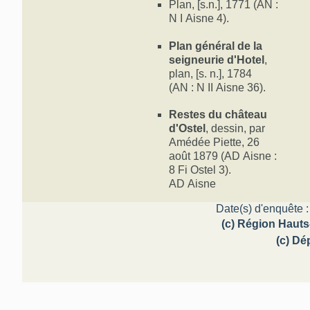
Plan, [s.n.], 1771 (AN :
N I Aisne 4).
Plan général de la
seigneurie d'Hotel
,
plan, [s. n.], 1784
(AN : N II Aisne 36).
Restes du château
d'Ostel
, dessin, par
Amédée Piette, 26
août 1879 (AD Aisne :
8 Fi Ostel 3).
AD Aisne
Date(s) d'enquête :
(c) Région Hauts
(c) Dé