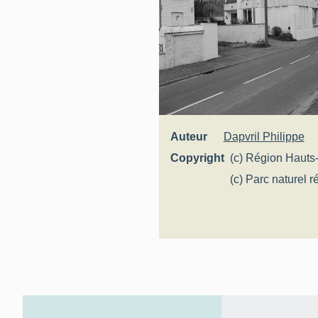
Auteur
Dapvril Philippe
Copyright
(c) Région Hauts
Inventaire généra
(c) Parc naturel r
Scarpe-Escaut