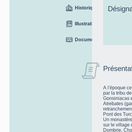
Désigna
Historique
Illustrations
Documentation
Présenta
A l'époque cel
par la tribu d
Gonsiniacas et
Atrebates (ga
retranchement 
Pont des Turc
Un monastère f
sur le village
Dombrie, Choq