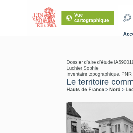
Vue
cartographique
Accé
Dossier d’aire d’étude IA59001
Luchier Sophie
inventaire topographique, PNR
Le territoire com
Hauts-de-France
>
Nord
>
Lec