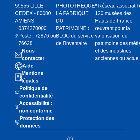
59555 LILLE
PHOTOTHEQUE
* Réseau associatif
CEDEX - 80000
LA FABRIQUE
120 musées des
AMIENS
DU
Hauts-de-France
0374270000
PATRIMOINE :
œuvrant pour la
Poste : 72876 ou
BLOG du service
valorisation du
76628
de l'Inventaire
patrimoine des méti
Nous
et des industries
contacter
anciennes ou actuel
Aide
Mentions
légales
Politique de
confidentialité
Accessibilité :
non conforme
Protection des
données
(c)