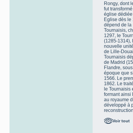
Rongy, dont l
fut transform
église dédiée 
Eglise dès le 
dépend de la 
Tournaisis, c
1297, le Tourn
(1285-1314), l
nouvelle unité
de Lille-Douai
Tournaisis dépend
de Madrid (15
Flandre, sous
époque que s'
1566. Le prem
1862. Le trai
le Tournaisis e
formant ainsi
au royaume de
développé à pa
reconstructio
actuel, autour
Voir tout