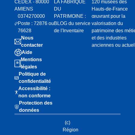
CEDEX - 80000
LA FABRIQUE
120 musées des
AMIENS
DU
Hauts-de-France
0374270000
PATRIMOINE :
œuvrant pour la
Poste : 72876 ou
BLOG du service
valorisation du
76628
de l'Inventaire
patrimoine des méti
Nous
et des industries
contacter
anciennes ou actuel
Aide
Mentions
légales
Politique de
confidentialité
Accessibilité :
non conforme
Protection des
données
(c)
Région