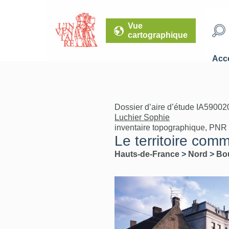
Vue
cartographique
Accé
Dossier d’aire d’étude IA59002
Luchier Sophie
inventaire topographique, PNR
Le territoire com
Hauts-de-France
>
Nord
>
Bo