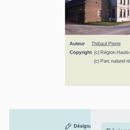
Auteur
Thibaut Pierre
Copyright
(c) Région Hauts
Inventaire généra
(c) Parc naturel r
Scarpe-Escaut
Désignation