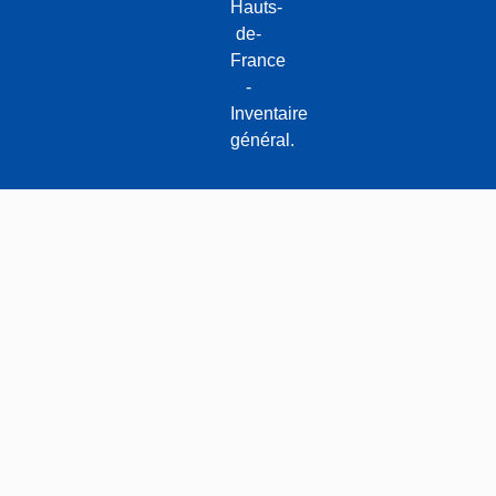
Hauts-
de-
France
-
Inventaire
général.