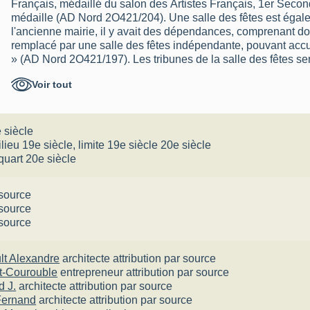
Français, médaillé du salon des Artistes Français, 1er Seco
médaille (AD Nord 2O421/204). Une salle des fêtes est également envisagée : « Dans
l'ancienne mairie, il y avait des dépendances, comprenant d
remplacé par une salle des fêtes indépendante, pouvant accu
» (AD Nord 2O421/197). Les tribunes de la salle des fêtes seront réalisées en 1935-36, d
´après un plan de l´architecte Joseph Foyer.
Voir tout
 siècle
lieu 19e siècle
,
limite 19e siècle 20e siècle
quart 20e siècle
 source
 source
 source
lt Alexandre
architecte
attribution par source
t-Courouble
entrepreneur
attribution par source
d J.
architecte
attribution par source
Fernand
architecte
attribution par source