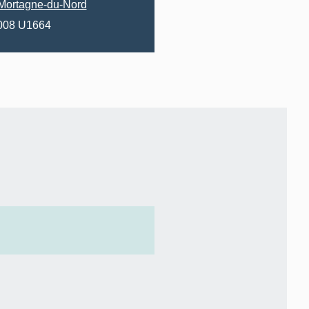
Mortagne-du-Nord
2008 U1664