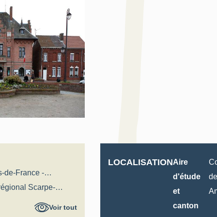
LOCALISATION
Aire
Co
s-de-France -
d'étude
de
al
 régional Scarpe-
et
A
canton
Voir tout