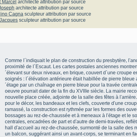
 Marcel
architecte
attribution par source
Joseph
architecte
attribution par source
lino Cagna
sculpteur
attribution par source
 Jacques
sculpteur
attribution par source
Comme l´indiquait le plan de construction du presbytère, l'anc
proximité de l´Escaut. Les cartes postales anciennes montrent
´élevant sur deux niveaux, en brique, couvert d´une croupe en
soignés : l´élévation antérieure était habillée de pierre bleue
´étage par un chaînage en pierre bleue pour la travée central
oeuvre pourrait dater de la fin du XVIIIe siècle. La mairie reconstruite est située au fond de la
nouvelle place créée, adjointe de la salle des fêtes à l'arrière.
pour le décor, les bandeaux et les clefs, couverte d'une cro
ramassé, la construction est rythmée par les formes des ouvert
bossages au rez-de-chaussée et à meneaux à l'étage et le so
centrales, encadrées de part et d'autre de demi-travées, reflèt
hall d'accueil au rez-de-chaussée, surmonté de la salle des m
un balcon, suggérant ainsi un avant-corps, se terminant en f