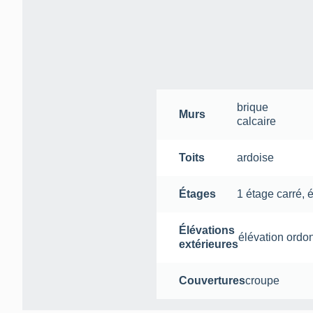
brique
Murs
calcaire
Toits
ardoise
Étages
1 étage carré
,
Élévations
élévation ord
extérieures
Couvertures
croupe