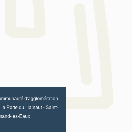
mmunauté d'agglomération
 la Porte du Hainaut
-
Saint-
mand-les-Eaux