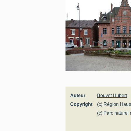
Auteur
Bouvet Hubert
Copyright
(c) Région Haut
Inventaire génér
(c) Parc naturel
Escaut