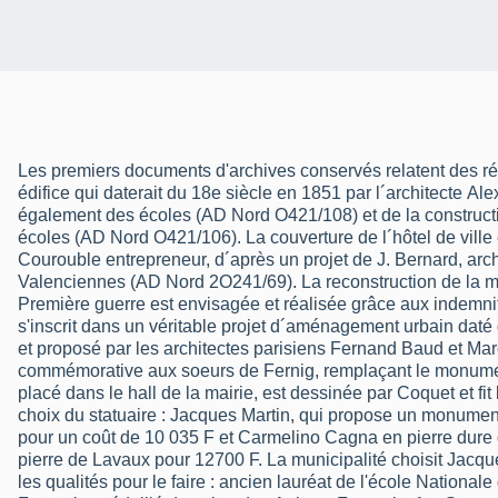
Les premiers documents d'archives conservés relatent des ré
édifice qui daterait du 18e siècle en 1851 par l´architecte Al
également des écoles (AD Nord O421/108) et de la construc
écoles (AD Nord O421/106). La couverture de l´hôtel de ville 
Courouble entrepreneur, d´après un projet de J. Bernard, arch
Valenciennes (AD Nord 2O241/69). La reconstruction de la mairie endommagée pendant la
Première guerre est envisagée et réalisée grâce aux indemn
s'inscrit dans un véritable projet d´aménagement urbain dat
et proposé par les architectes parisiens Fernand Baud et Ma
commémorative aux soeurs de Fernig, remplaçant le monument
placé dans le hall de la mairie, est dessinée par Coquet et fit
choix du statuaire : Jacques Martin, qui propose un monument
pour un coût de 10 035 F et Carmelino Cagna en pierre dure 
pierre de Lavaux pour 12700 F. La municipalité choisit Jacques
les qualités pour le faire : ancien lauréat de l'école Nationale 