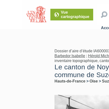
Vue
cartographique
Accé
Dossier d’aire d’étude IA60000
Barbedor Isabelle
;
Hérold Mich
inventaire topographique, cant
Le canton de Noyon
commune de Suz
Hauts-de-France
>
Oise
>
Suz