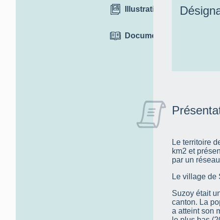
Désigna
Illustrations
Documentation
Présenta
Le territoire 
km2 et présent
par un réseau
Le village de
Suzoy était 
canton. La pop
a atteint son
le plus bas (