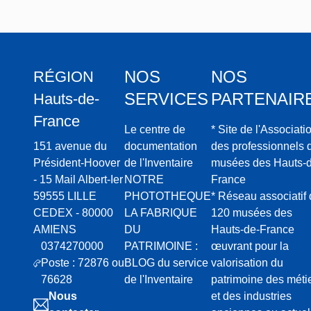
NOS
NOS
RÉGION
SERVICES
PARTENAIR
Hauts-de-
France
Le centre de
* Site de l'Associati
151 avenue du
documentation
des professionnels 
Président-Hoover
de l'Inventaire
musées des Hauts-d
- 15 Mail Albert-Ier
NOTRE
France
59555 LILLE
PHOTOTHEQUE
* Réseau associatif
CEDEX - 80000
LA FABRIQUE
120 musées des
AMIENS
DU
Hauts-de-France
0374270000
PATRIMOINE :
œuvrant pour la
Poste : 72876 ou
BLOG du service
valorisation du
76628
de l'Inventaire
patrimoine des méti
Nous
et des industries