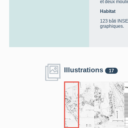
et deux mouli
Habitat
123 bâti INSEE
graphiques.
Illustrations
17