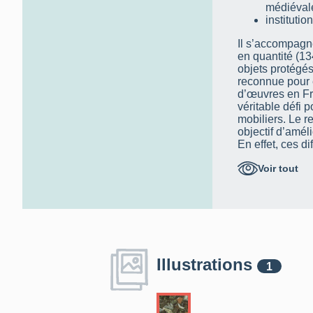
médiéval
institutio
Il s’accompagne
en quantité (13
objets protégés
reconnue pour 
d’œuvres en Fra
véritable défi p
mobiliers. Le r
objectif d’améli
En effet, ces di
relevés et perm
Voir tout
sécurité ou de 
Avec la rédacti
recherches en 
photographies,
sur ces objets, 
permet d’amélio
3. La métho
Illustrations
1
Le cabinet a vi
Longuenesse (p
Malassise) et He