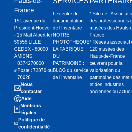
SERVICES
PARTENAIR
Hauts-de-
l’étude de
France
d’une ana
Le centre de
* Site de l'Associati
question
une phas
151 avenue du
documentation
des professionnels 
avec rech
Président-Hoover
de l'Inventaire
musées des Hauts-d
productio
- 15 Mail Albert-Ier
NOTRE
France
Plusieurs fonds
59555 LILLE
PHOTOTHEQUE
* Réseau associatif
étudiés et scan
CEDEX - 80000
LA FABRIQUE
120 musées des
le fond d
AMIENS
DU
Hauts-de-France
Départeme
0374270000
PATRIMOINE :
œuvrant pour la
série 11 F
Poste : 72876 ou
BLOG du service
valorisation du
Les arrêt
Culture d
76628
de l'Inventaire
patrimoine des méti
Calais à 
Nous
et des industries
La docume
contacter
anciennes ou actuel
d’agglom
La docume
Aide
Arras
Mentions
Le centr
légales
d’Art Sac
Le fond d
Politique de
Médiathèq
confidentialité
Charento