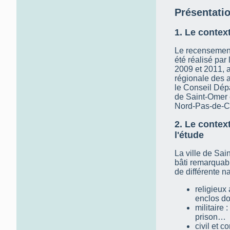
Présentati
1. Le context
Le recensement
été réalisé par
2009 et 2011, a
régionale des a
le Conseil Dépa
de Saint-Omer e
Nord-Pas-de-Ca
2. Le context
l'étude
La ville de Sa
bâti remarquabl
de différente na
religieux
enclos d
militaire 
prison…
civil et 