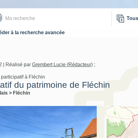
Tou
der à la recherche avancée
 | Réalisé par
Grembert Lucie (Rédacteur)
;
participatif à Fléchin
patif du patrimoine de Fléchin
lais
>
Fléchin