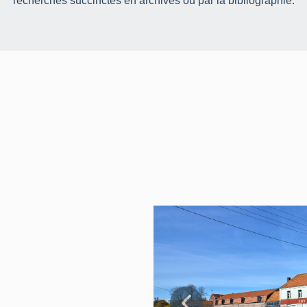
recherches succinctes en archives ou par la bibliographie.