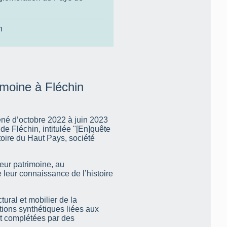
n
imoine à Fléchin
mené d’octobre 2022 à juin 2023
de Fléchin, intitulée "[En]quête
toire du Haut Pays, société
leur patrimoine, au
e leur connaissance de l’histoire
ural et mobilier de la
tions synthétiques liées aux
et complétées par des