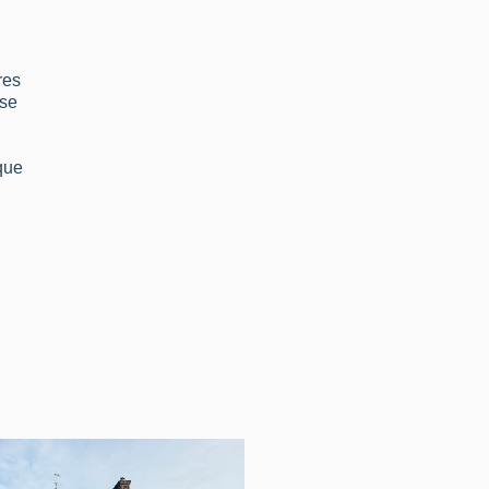
res
ise
ique