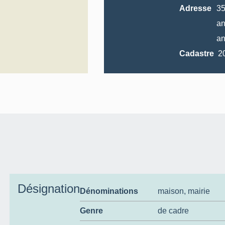
Adresse
3
an
an
Cadastre
Désignation
Dénominations
maison
,
mairie
Genre
de cadre