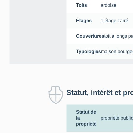
Toits
ardoise
Étages
1 étage carré
Couvertures
toit à longs p
Typologies
maison bourge
Statut, intérêt et pr
Statut de
la
propriété publi
propriété