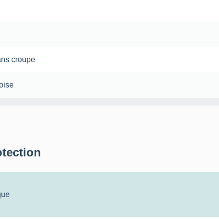
ans
croupe
oise
otection
que