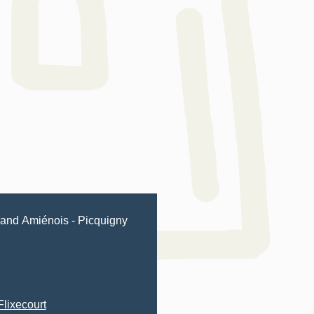
and Amiénois
-
Picquigny
Flixecourt