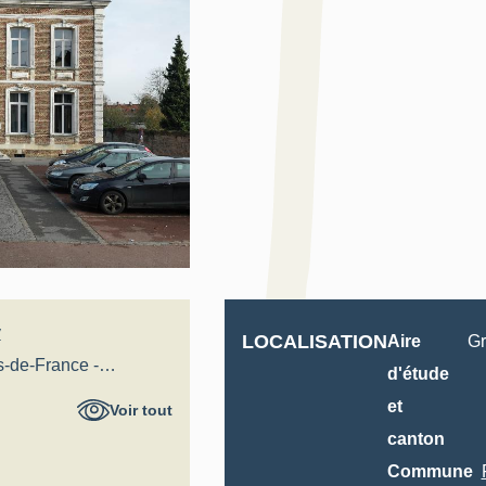
y
LOCALISATION
Aire
Gr
s-de-France -
d'étude
al
et
Voir tout
canton
Commune