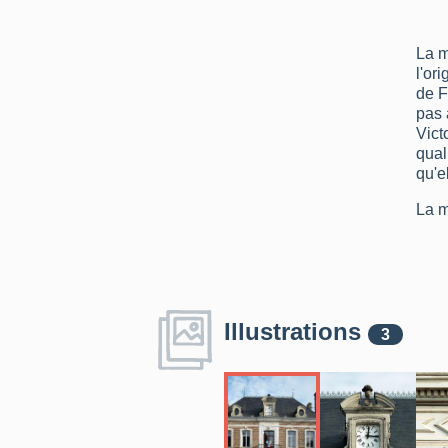
La m
l'or
de F
pas 
Vict
qual
qu'e
La m
Illustrations
3