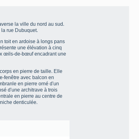
averse la ville du nord au sud.
 la rue Dubuquet.
un toit en ardoise à longs pans
 présente une élévation à cinq
eux œils-de-bœuf encadrant une
orps en pierre de taille. Elle
rte-fenêtre avec balcon en
mbranle en pierre orné d'un
sé d'une architrave à trois
entrale en pierre au centre de
rniche denticulée.