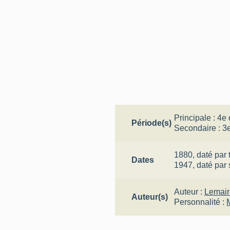
Principale :
4e 
Période(s)
Secondaire :
3e
1880,
daté par 
Dates
1947,
daté par
Auteur :
Lemair
Auteur(s)
Personnalité :