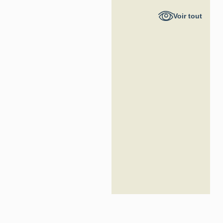
Hauts-de-
Voir tout
France -
Inventaire
général