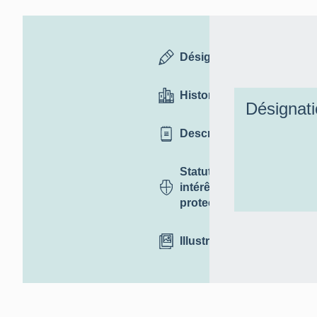
Désignation
Historique
Désignat
Description
Statut,
intérêt et
protection
Illustrations