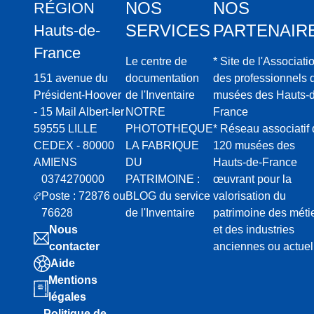
NOS
NOS
RÉGION
SERVICES
PARTENAIR
Hauts-de-
France
Le centre de
* Site de l'Associati
151 avenue du
documentation
des professionnels 
Président-Hoover
de l'Inventaire
musées des Hauts-d
- 15 Mail Albert-Ier
NOTRE
France
59555 LILLE
PHOTOTHEQUE
* Réseau associatif
CEDEX - 80000
LA FABRIQUE
120 musées des
AMIENS
DU
Hauts-de-France
0374270000
PATRIMOINE :
œuvrant pour la
Poste : 72876 ou
BLOG du service
valorisation du
76628
de l'Inventaire
patrimoine des méti
Nous
et des industries
contacter
anciennes ou actuel
Aide
Mentions
légales
Politique de