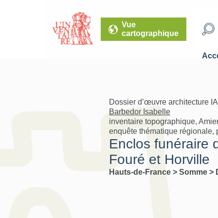
Vue
cartographique
Accé
Dossier d’œuvre architecture I
Barbedor Isabelle
inventaire topographique, Amie
enquête thématique régionale, 
Enclos funéraire d
Fouré et Horville
Hauts-de-France
>
Somme
>