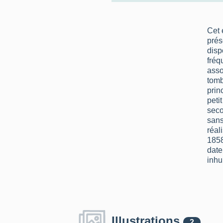
Cet 
prés
disp
fréq
asso
tom
prin
peti
seco
sans
réal
1858
date
inhu
Illustrations
2