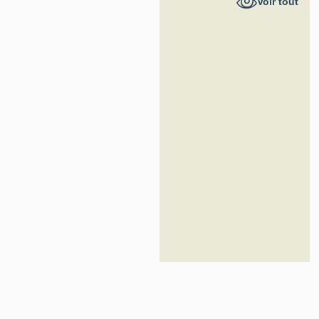
Voir tout
France -
Inventaire
général