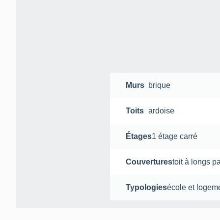
Murs
brique
Toits
ardoise
Étages
1 étage carré
Couvertures
toit à longs p
Typologies
école et logem