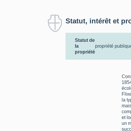
Statut, intérêt et pr
Statut de
la
propriété publiqu
propriété
Cons
1854
écol
Flixe
la t
mais
comp
et l
un m
succ