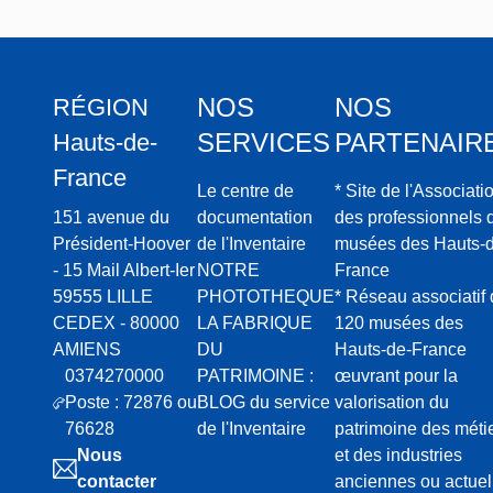
NOS
NOS
RÉGION
SERVICES
PARTENAIR
Hauts-de-
France
Le centre de
* Site de l'Associati
151 avenue du
documentation
des professionnels 
Président-Hoover
de l'Inventaire
musées des Hauts-d
- 15 Mail Albert-Ier
NOTRE
France
59555 LILLE
PHOTOTHEQUE
* Réseau associatif
CEDEX - 80000
LA FABRIQUE
120 musées des
AMIENS
DU
Hauts-de-France
0374270000
PATRIMOINE :
œuvrant pour la
Poste : 72876 ou
BLOG du service
valorisation du
76628
de l'Inventaire
patrimoine des méti
Nous
et des industries
contacter
anciennes ou actuel