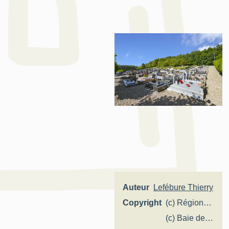
Auteur
Lefébure Thierry
Copyright
(c) Région
Hauts-de-
(c) Baie de