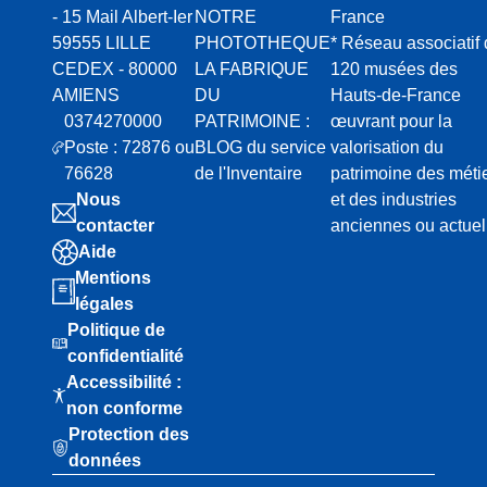
- 15 Mail Albert-Ier
NOTRE
France
59555 LILLE
PHOTOTHEQUE
* Réseau associatif
CEDEX - 80000
LA FABRIQUE
120 musées des
AMIENS
DU
Hauts-de-France
0374270000
PATRIMOINE :
œuvrant pour la
Poste : 72876 ou
BLOG du service
valorisation du
76628
de l'Inventaire
patrimoine des méti
Nous
et des industries
contacter
anciennes ou actuel
Aide
Mentions
légales
Politique de
confidentialité
Accessibilité :
non conforme
Protection des
données