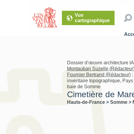
Vue
cartographique
Accé
Dossier d’œuvre architecture I
Montauban Suzelle (Rédacteur
Fournier Bertrand (Rédacteur)
inventaire topographique, Pays d
baie de Somme
Cimetière de Mar
Hauts-de-France
>
Somme
>