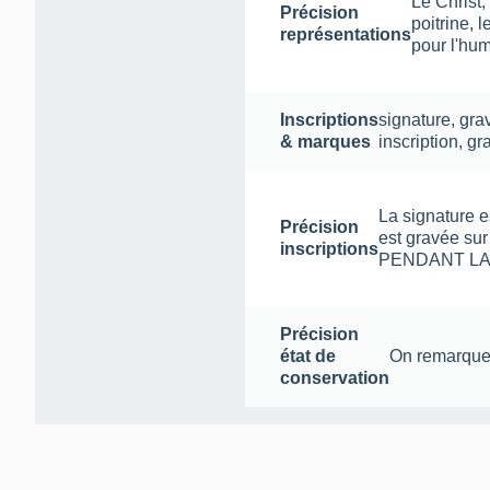
Le Christ,
Précision
poitrine, 
représentations
pour l'hum
Inscriptions
signature
,
gra
& marques
inscription
,
gr
La signature e
Précision
est gravée s
inscriptions
PENDANT LA 
Précision
état de
On remarque 
conservation