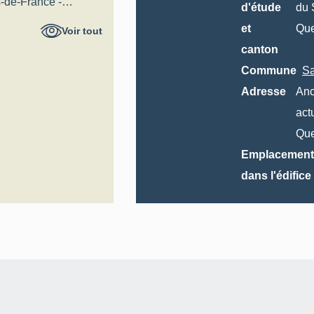
-de-France -
d'étude
du 
al
et
Que
Voir tout
canton
Commune
Sa
Adresse
Anc
act
Que
Emplacement
dans l'édifice