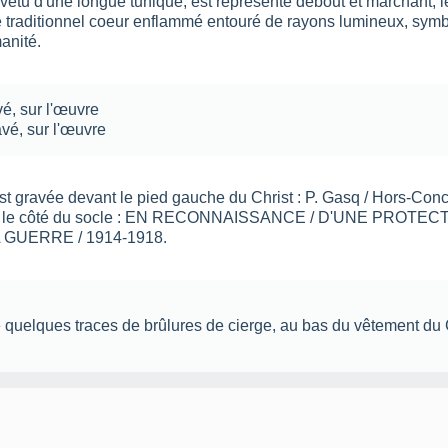
 vêtu d'une longue tunique, est représenté debout et marchant, l
le traditionnel coeur enflammé entouré de rayons lumineux, symb
anité.
vé
,
sur l'œuvre
avé
,
sur l'œuvre
st gravée devant le pied gauche du Christ : P. Gasq / Hors-Conco
ur le côté du socle : EN RECONNAISSANCE / D'UNE PROTEC
GUERRE / 1914-1918.
quelques traces de brûlures de cierge, au bas du vêtement du C