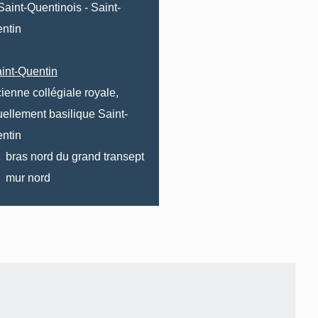
Saint-Quentinois
-
Saint-
ntin
int-Quentin
ienne collégiale royale,
uellement basilique Saint-
ntin
bras nord du grand transept
mur nord