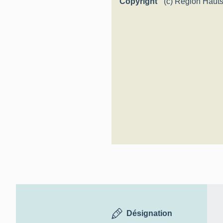
Copyright
(c) Région Hauts
Inventaire génér
Désignation