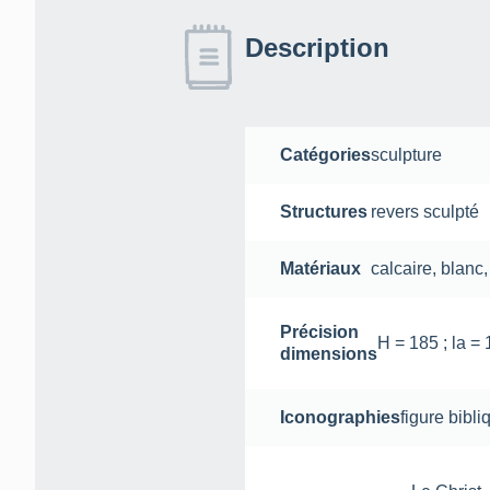
Description
Catégories
sculpture
Structures
revers sculpté
Matériaux
calcaire
,
blanc
Précision
H = 185 ; la =
dimensions
Iconographies
figure bibli