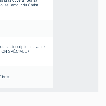
es bras ouverts. Sur sa
olise l'amour du Christ
urs. L'inscription suivante
TION SPÉCIALE /
hrist.