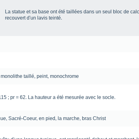
La statue et sa base ont été taillées dans un seul bloc de ca
recouvert d'un lavis teinté.
,
monolithe
taillé
,
peint
,
monochrome
 115 ; pr = 62. La hauteur a été mesurée avec le socle.
que
,
Sacré-Coeur
,
en pied
,
la marche
,
bras
Christ