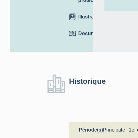
protection
Illustrations
Documentation
Historique
Période(s)
Principale :
1er 