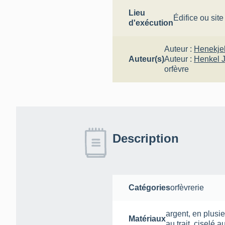
Lieu
Édifice ou sit
d'exécution
Auteur :
Henekje
Auteur(s)
Auteur :
Henkel 
orfèvre
Description
Catégories
orfèvrerie
argent
,
en plusi
Matériaux
au trait
,
ciselé a