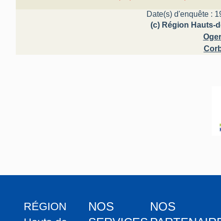
Date(s) d'enquête : 1
(c) Région Hauts-d
Oger
Corb
NOS
NOS
RÉGION