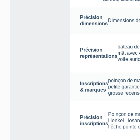
Précision
Dimensions de l
dimensions
bateau de
Précision
mât avec v
représentations
voile auri
poinçon de ma
Inscriptions
petite garant
& marques
grosse recens
Poinçon de ma
Précision
Henkel : losan
inscriptions
flêche pointe 