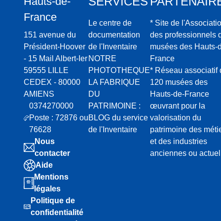
SERVICES
PARTENAIR
Hauts-de-
France
Le centre de
* Site de l'Associati
151 avenue du
documentation
des professionnels 
Président-Hoover
de l'Inventaire
musées des Hauts-d
- 15 Mail Albert-Ier
NOTRE
France
59555 LILLE
PHOTOTHEQUE
* Réseau associatif
CEDEX - 80000
LA FABRIQUE
120 musées des
AMIENS
DU
Hauts-de-France
0374270000
PATRIMOINE :
œuvrant pour la
Poste : 72876 ou
BLOG du service
valorisation du
76628
de l'Inventaire
patrimoine des méti
Nous
et des industries
contacter
anciennes ou actuel
Aide
Mentions
légales
Politique de
confidentialité