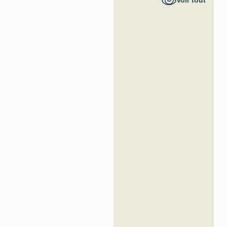
Voir tout
France -
Inventaire
général