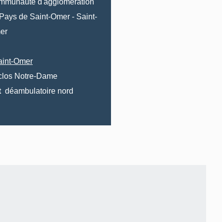
mmunauté d'agglomération
Pays de Saint-Omer
-
Saint-
er
aint-Omer
clos Notre-Dame
t
déambulatoire nord