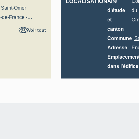
LOCALISATION
Aire
Co
 Saint-Omer
d'étude
du 
-de-France -
et
Om
al
canton
Voir tout
Commune
S
Adresse
En
Emplacemen
dans l'édifice