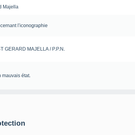
d Majella
ncernant l'iconographie
: ST GERARD MAJELLA / P.P.N.
n mauvais état.
otection