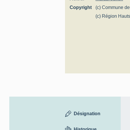
Copyright
(c) Commune de
(c) Région Hauts
Inventaire génér
Désignation
Historique