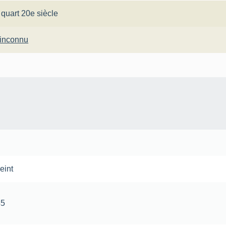
 quart 20e siècle
 inconnu
eint
45