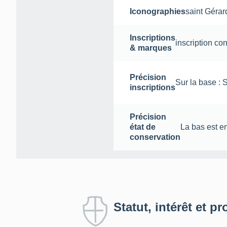
Iconographies
saint Gérar
Inscriptions
inscription co
& marques
Précision
Sur la base 
inscriptions
Précision
état de
La bas est e
conservation
Statut, intérêt et pr