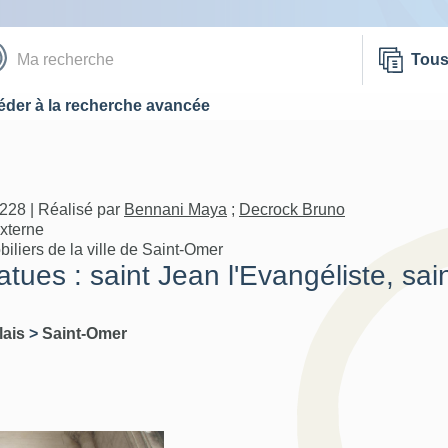
Tou
der à la recherche avancée
228 | Réalisé par
Bennani Maya
;
Decrock Bruno
externe
iliers de la ville de Saint-Omer
ues : saint Jean l'Evangéliste, sain
lais
>
Saint-Omer