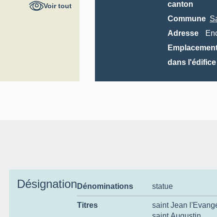
al
canton
Voir tout
Commune
S
Adresse
En
Emplacemen
dans l'édifice
Désignation
Dénominations
statue
Titres
saint Jean l'Evangé
saint Augustin