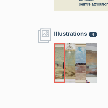
peintre
attributio
Illustrations
4