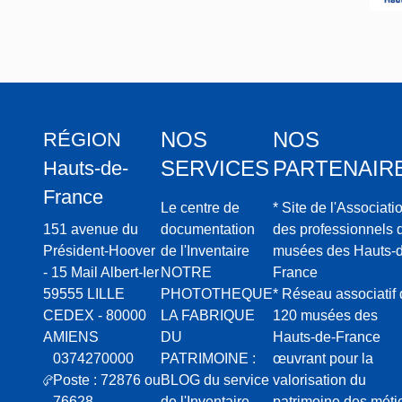
NOS
NOS
RÉGION
SERVICES
PARTENAIR
Hauts-de-
France
Le centre de
* Site de l'Associati
151 avenue du
documentation
des professionnels 
Président-Hoover
de l'Inventaire
musées des Hauts-d
- 15 Mail Albert-Ier
NOTRE
France
59555 LILLE
PHOTOTHEQUE
* Réseau associatif
CEDEX - 80000
LA FABRIQUE
120 musées des
AMIENS
DU
Hauts-de-France
0374270000
PATRIMOINE :
œuvrant pour la
Poste : 72876 ou
BLOG du service
valorisation du
76628
de l'Inventaire
patrimoine des méti