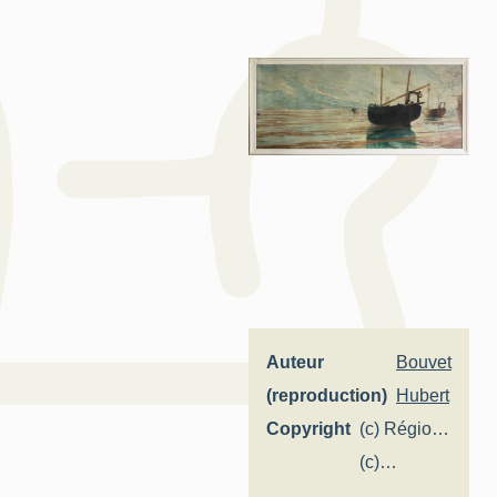
Auteur
Bouvet
(reproduction)
Hubert
Copyright
(c) Région
Hauts-de-
(c)
France -
Commune