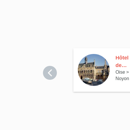
Hôtel
de
Oise
>
ville
Noyon
de
Noyo
n