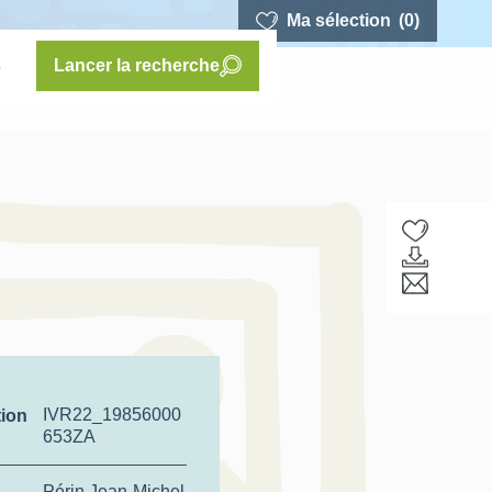
Ma sélection
(0)
s
Lancer la recherche
IVR22_19856000
tion
653ZA
Périn Jean-Michel