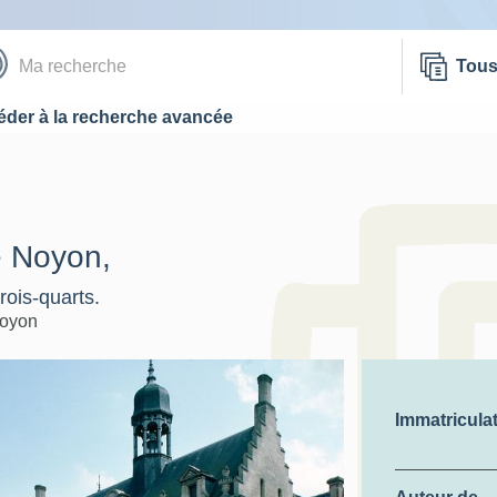
Tou
der à la recherche avancée
e Noyon,
rois-quarts.
oyon
Immatricula