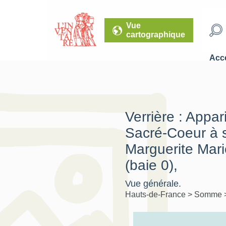
Vue
cartographique
Accé
Verrière : Appar
Sacré-Coeur à 
Marguerite Mar
(baie 0),
Vue générale.
Hauts-de-France
>
Somme