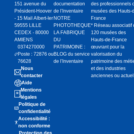
151 avenue du
documentation
des professionnels 
Président-Hoover
de l'Inventaire
musées des Hauts-d
- 15 Mail Albert-Ier
NOTRE
France
59555 LILLE
PHOTOTHEQUE
* Réseau associatif
CEDEX - 80000
LA FABRIQUE
120 musées des
AMIENS
DU
Hauts-de-France
0374270000
PATRIMOINE :
œuvrant pour la
Poste : 72876 ou
BLOG du service
valorisation du
76628
de l'Inventaire
patrimoine des méti
Nous
et des industries
contacter
anciennes ou actuel
Aide
Mentions
légales
Politique de
confidentialité
Accessibilité :
non conforme
Protection des