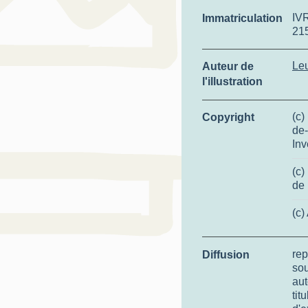
IV
Immatriculation
21
Leu
Auteur de
l'illustration
(c)
Copyright
de-
Inv
(c)
de
(c)
rep
Diffusion
so
aut
tit