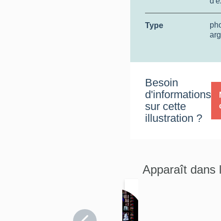
d'e
ph
Type
arg
Besoin
d'informations
sur cette
illustration ?
Apparaît dans 
Verriè
re :
Somme
Appar