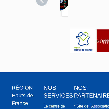
>
ition
Villers-
du
Bocage
Sacré-
Coeur
à
sainte
Margu
erite
Marie
Alaco
que
(baie
0)
NOS
NOS
RÉGION
SERVICES
PARTENAIR
Hauts-de-
France
Le centre de
* Site de l'Associati