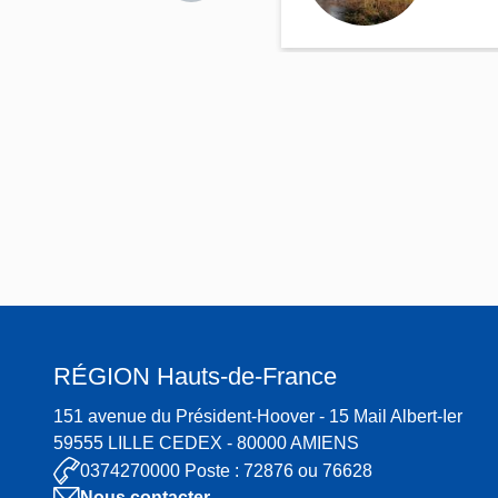
ions
hyd
raul
ique
s
étab
lies
sur
le
Thé
rain
,
dan
RÉGION
Hauts-de-France
s le
bas
151 avenue du Président-Hoover - 15 Mail Albert-Ier
sin
59555 LILLE CEDEX - 80000 AMIENS
creil
0374270000 Poste : 72876 ou 76628
lois
Nous contacter