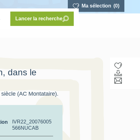
Ma sélection
(0)
s
Lancer la recherche
n, dans le
e siècle (AC Montataire).
IVR22_20076005
tion
566NUCAB