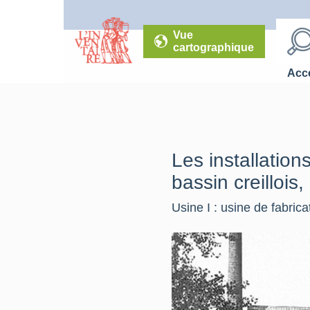
Vue
cartographique
Accé
Les installation
bassin creillois,
Usine I : usine de fabric