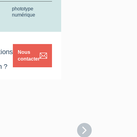
phototype
numérique
tions
Nous
contacter
n ?