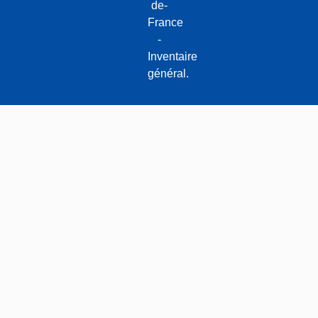
de-
France
-
Inventaire
général.