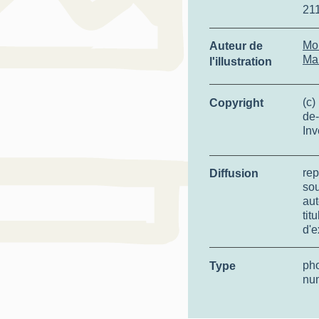
21
Mo
Auteur de
Ma
l'illustration
(c)
Copyright
de-
Inv
rep
Diffusion
so
aut
tit
d'e
ph
Type
nu