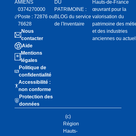
AMIENS
DU
Hauts-de-France
0374270000
PATRIMOINE :
œuvrant pour la
Poste : 72876 ou
BLOG du service
valorisation du
76628
de l'Inventaire
patrimoine des méti
Nous
et des industries
contacter
anciennes ou actuel
Aide
Mentions
légales
Politique de
confidentialité
Accessibilité :
non conforme
Protection des
données
(c)
Région
Hauts-