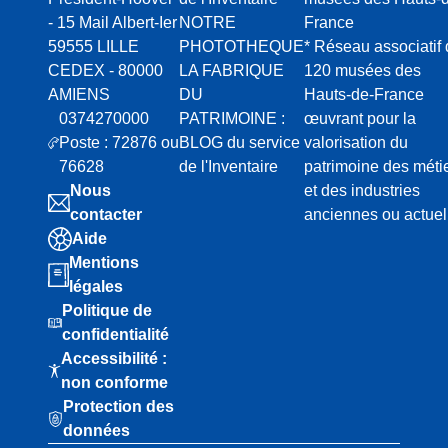
- 15 Mail Albert-Ier
NOTRE
France
59555 LILLE
PHOTOTHEQUE
* Réseau associatif
CEDEX - 80000
LA FABRIQUE
120 musées des
AMIENS
DU
Hauts-de-France
0374270000
PATRIMOINE :
œuvrant pour la
Poste : 72876 ou
BLOG du service
valorisation du
76628
de l'Inventaire
patrimoine des méti
Nous
et des industries
contacter
anciennes ou actuel
Aide
Mentions
légales
Politique de
confidentialité
Accessibilité :
non conforme
Protection des
données