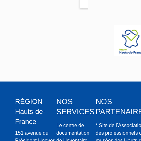
Mazancourt
Saint-
Médard
de
Fresnes-
Mazanco
urt
NOS
NOS
RÉGION
SERVICES
PARTENAIR
Hauts-de-
France
Le centre de
* Site de l'Associati
151 avenue du
documentation
des professionnels 
Président-Hoover
de l'Inventaire
musées des Hauts-d