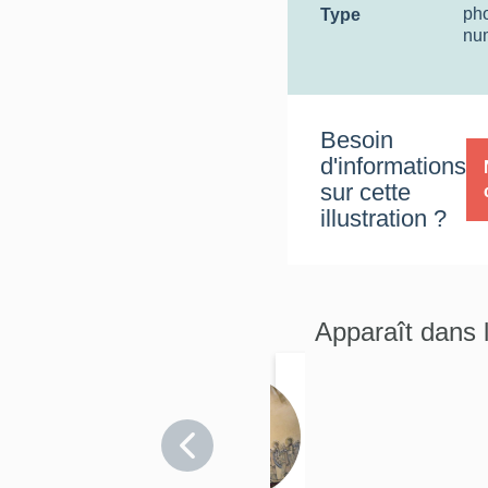
ph
Type
nu
Besoin
d'informations
sur cette
illustration ?
Apparaît dans 
Le
mobilier
Somme
>
de
Fresnes-
l'église