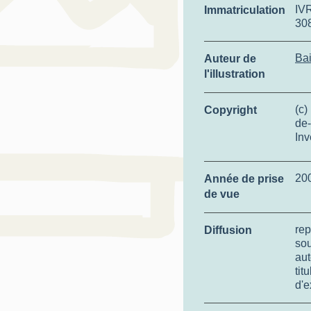
IV
Immatriculation
30
Bai
Auteur de
l'illustration
(c)
Copyright
de-
Inv
20
Année de prise
de vue
rep
Diffusion
so
aut
tit
d'e