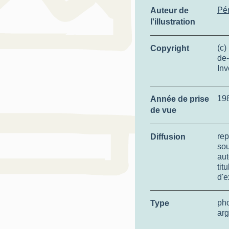
Pér
Auteur de
l'illustration
(c)
Copyright
de-
Inv
19
Année de prise
de vue
rep
Diffusion
so
aut
tit
d'e
ph
Type
arg