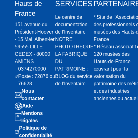
SERVICES
PARTENAIR
Hauts-de-
France
Le centre de
* Site de l'Associati
151 avenue du
documentation
des professionnels 
Président-Hoover
de l'Inventaire
musées des Hauts-d
- 15 Mail Albert-Ier
NOTRE
France
59555 LILLE
PHOTOTHEQUE
* Réseau associatif
CEDEX - 80000
LA FABRIQUE
120 musées des
AMIENS
DU
Hauts-de-France
0374270000
PATRIMOINE :
œuvrant pour la
Poste : 72876 ou
BLOG du service
valorisation du
76628
de l'Inventaire
patrimoine des méti
Nous
et des industries
contacter
anciennes ou actuel
Aide
Mentions
légales
Politique de
confidentialité