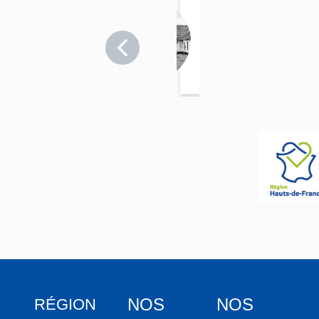
Ferme
Pas-de-
Calais
>
Questrecques
NOS
NOS
RÉGION