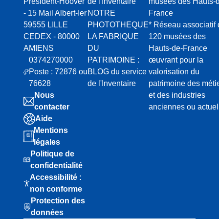
Président-Hoover
de l'Inventaire
musées des Hauts-d
- 15 Mail Albert-Ier
NOTRE
France
59555 LILLE
PHOTOTHEQUE
* Réseau associatif
CEDEX - 80000
LA FABRIQUE
120 musées des
AMIENS
DU
Hauts-de-France
0374270000
PATRIMOINE :
œuvrant pour la
Poste : 72876 ou
BLOG du service
valorisation du
76628
de l'Inventaire
patrimoine des méti
Nous
et des industries
contacter
anciennes ou actuel
Aide
Mentions
légales
Politique de
confidentialité
Accessibilité :
non conforme
Protection des
données