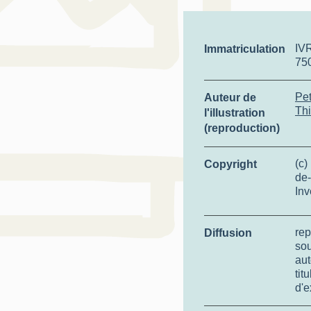
IV
Immatriculation
75
Pet
Auteur de
Thi
l'illustration
(reproduction)
(c)
Copyright
de-
Inv
rep
Diffusion
so
aut
tit
d'e