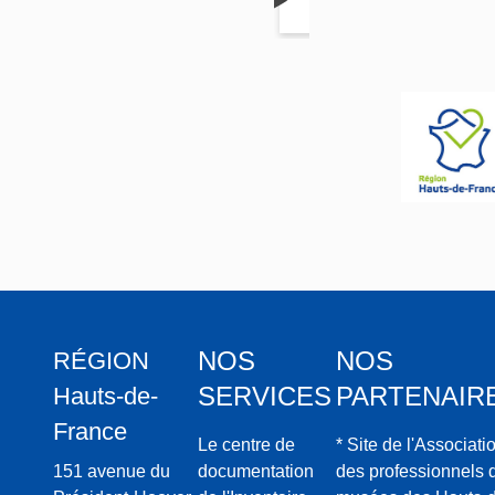
>
reux
Boulogne-
Frère
sur-Mer
Salomo
n (né
Louis
Nicolas
Leclercq
)
NOS
NOS
RÉGION
SERVICES
PARTENAIR
Hauts-de-
France
Le centre de
* Site de l'Associati
151 avenue du
documentation
des professionnels 