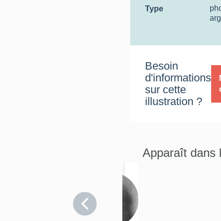
ph
Type
arg
Besoin
d'informations
sur cette
illustration ?
Apparaît dans 
Statue
(petite
Pas-de-
nature) :
Calais
Bienheu