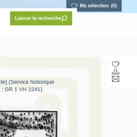
Ma sélection
(0)
s
Lancer la recherche
e] (Service historique
x : GR 1 VH 2241).