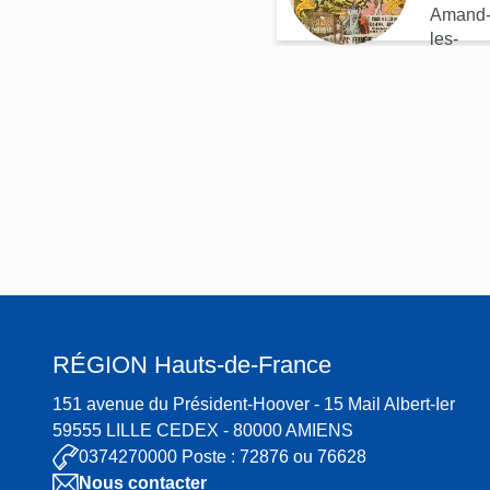
Amand
al de
les-
Saint-
Eaux
Aman
d-les-
Eaux
RÉGION
Hauts-de-France
151 avenue du Président-Hoover - 15 Mail Albert-Ier
59555 LILLE CEDEX - 80000 AMIENS
0374270000 Poste : 72876 ou 76628
Nous contacter