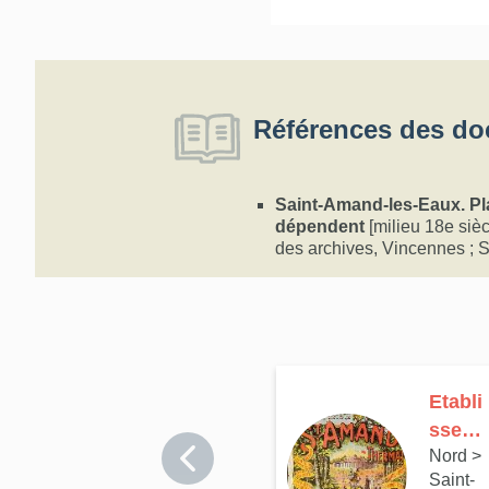
Références des do
Saint-Amand-les-Eaux. Pl
dépendent
[milieu 18e siè
des archives, Vincennes ;
Etabli
ssem
Nord
>
nt
Saint-
therm