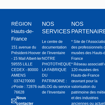
NOS
NOS
RÉGION
SERVICES
PARTENAIR
Hauts-de-
France
Le centre de
* Site de l'Associati
151 avenue du
documentation
des professionnels 
Président-Hoover
de l'Inventaire
musées des Hauts-d
- 15 Mail Albert-Ier
NOTRE
France
59555 LILLE
PHOTOTHEQUE
* Réseau associatif
CEDEX - 80000
LA FABRIQUE
120 musées des
AMIENS
DU
Hauts-de-France
0374270000
PATRIMOINE :
œuvrant pour la
Poste : 72876 ou
BLOG du service
valorisation du
76628
de l'Inventaire
patrimoine des méti
Nous
et des industries
contacter
anciennes ou actuel