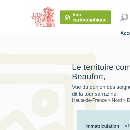
Vue
cartographique
Accé
Le territoire c
Beaufort,
Vue du donjon des seign
dit la tour sarrazine.
Hauts-de-France
>
Nord
>
B
IV
Immatriculation