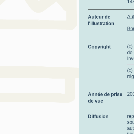
14
Auf
Auteur de
l'illustration
Bo
(c)
Copyright
de-
Inv
(c)
rég
20
Année de prise
de vue
rep
Diffusion
so
aut