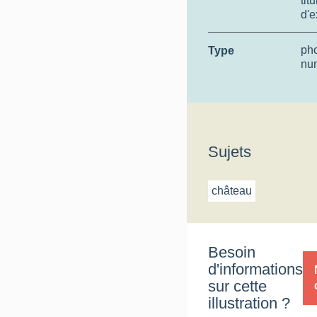
tit
d'e
ph
Type
nu
Sujets
château
Besoin
d'informations
sur cette
illustration ?