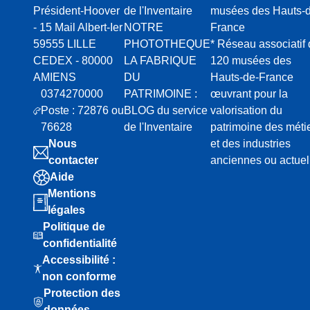
Président-Hoover
de l'Inventaire
musées des Hauts-d
- 15 Mail Albert-Ier
NOTRE
France
59555 LILLE
PHOTOTHEQUE
* Réseau associatif
CEDEX - 80000
LA FABRIQUE
120 musées des
AMIENS
DU
Hauts-de-France
0374270000
PATRIMOINE :
œuvrant pour la
Poste : 72876 ou
BLOG du service
valorisation du
76628
de l'Inventaire
patrimoine des méti
Nous
et des industries
contacter
anciennes ou actuel
Aide
Mentions
légales
Politique de
confidentialité
Accessibilité :
non conforme
Protection des
données