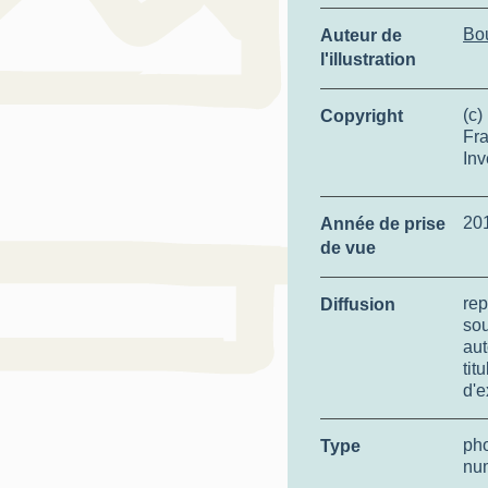
Bo
Auteur de
l'illustration
(c)
Copyright
Fra
Inv
20
Année de prise
de vue
rep
Diffusion
so
aut
tit
d'e
ph
Type
nu