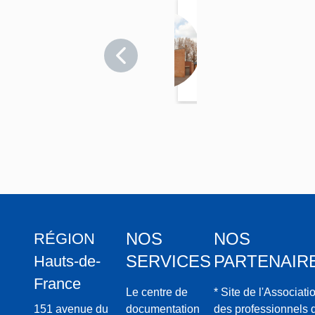
Église
paroiss
Pas-de-
iale
Calais
Sainte-
>
Barbe
Méricourt
NOS
NOS
RÉGION
SERVICES
PARTENAIR
Hauts-de-
France
Le centre de
* Site de l'Associati
151 avenue du
documentation
des professionnels 