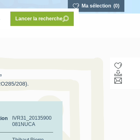
Ma sélection
(0)
s
Lancer la recherche
,
 2O285/208).
IVR31_20135900
tion
081NUCA
Thibaut Pierre