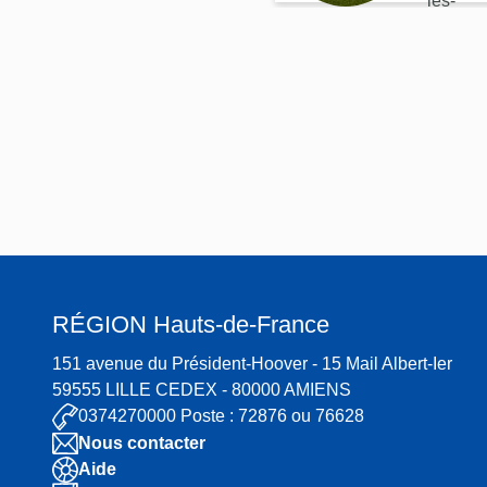
les-
e de
Eaux
Saint-
Aman
d-les-
Eaux
RÉGION
Hauts-de-France
151 avenue du Président-Hoover - 15 Mail Albert-Ier
59555 LILLE CEDEX - 80000 AMIENS
0374270000 Poste : 72876 ou 76628
Nous contacter
Aide