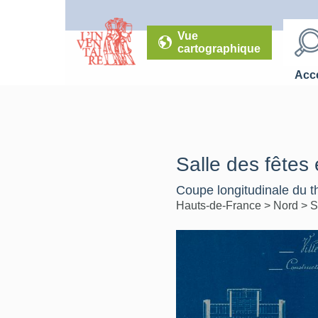
Vue
cartographique
Accé
Salle des fêtes
Coupe longitudinale du t
Hauts-de-France
>
Nord
>
S