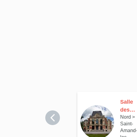
Salle
des
Nord
>
fêtes
Saint-
et
Amand
théâtr