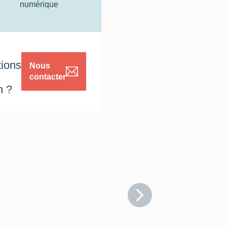
numérique
tions
Nous
contacter
n ?