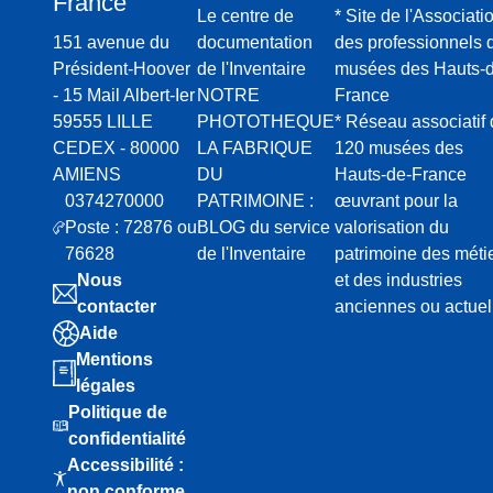
France
Le centre de
* Site de l'Associati
y
151 avenue du
documentation
des professionnels 
d
Président-Hoover
de l'Inventaire
musées des Hauts-d
r
- 15 Mail Albert-Ier
NOTRE
France
a
59555 LILLE
PHOTOTHEQUE
* Réseau associatif
u
CEDEX - 80000
LA FABRIQUE
120 musées des
l
AMIENS
DU
Hauts-de-France
i
0374270000
PATRIMOINE :
œuvrant pour la
q
Poste : 72876 ou
BLOG du service
valorisation du
u
76628
de l'Inventaire
patrimoine des méti
e
Nous
et des industries
s
contacter
anciennes ou actuel
Aide
Mentions
légales
Politique de
confidentialité
Accessibilité :
non conforme