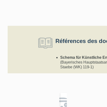
Références des do
Schema für Künstliche En
(Bayerisches Hauptstaatsar
Staebe (WK) 119-1)
E
n