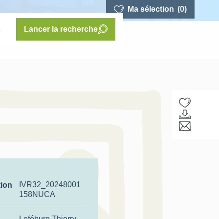
Ma sélection
(0)
s
Lancer la recherche
IVR32_20248001
tion
158NUCA
Lefébure Thierry