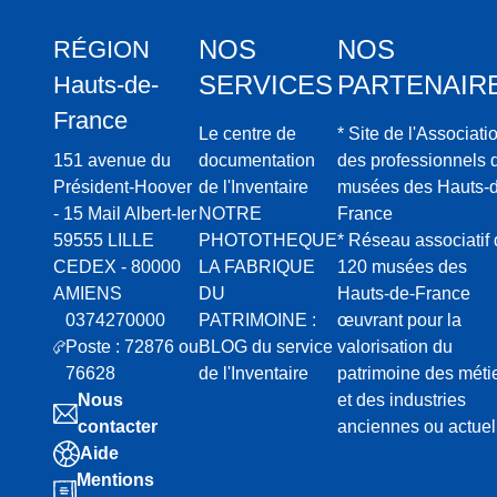
NOS
NOS
RÉGION
SERVICES
PARTENAIR
Hauts-de-
France
Le centre de
* Site de l'Associati
151 avenue du
documentation
des professionnels 
Président-Hoover
de l'Inventaire
musées des Hauts-d
- 15 Mail Albert-Ier
NOTRE
France
59555 LILLE
PHOTOTHEQUE
* Réseau associatif
CEDEX - 80000
LA FABRIQUE
120 musées des
AMIENS
DU
Hauts-de-France
0374270000
PATRIMOINE :
œuvrant pour la
Poste : 72876 ou
BLOG du service
valorisation du
76628
de l'Inventaire
patrimoine des méti
Nous
et des industries
contacter
anciennes ou actuel
Aide
Mentions