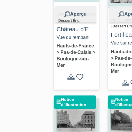
Aperçu
Ap
IVR31_19836200221ZA
IVR31_1980
|
Dessert Éric
|
Dessert Éri
Château d'Eau
Fortifica
dit Fontaine
Vue du rempart.
d'agglo
Vue sur r
Louis XVI,
Hauts-de-France
dite Re
vers 1900,
Hauts-de
>
Pas-de-Calais
>
Fontaine de la
>
Pas-de-
de la H
Boulogne-sur-
postale, c
Chefferie
Boulogne
Mer
Ville
A.C. Boul
Mer
sur-Mer, di
post., sér
Boulogne
Notice
Notice
d'illustration
d'illustr