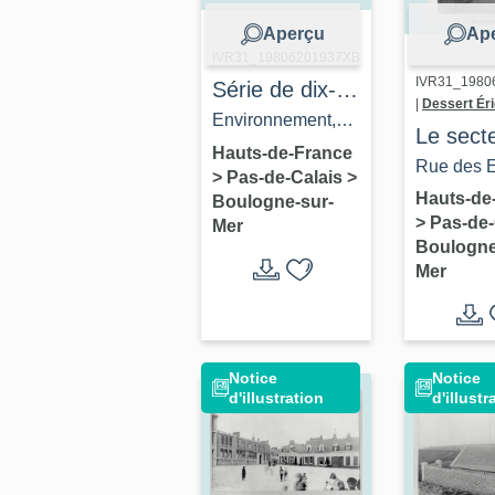
Aperçu
Ap
IVR31_19806201937XB
IVR31_1980
Série de dix-
|
Dessert Éri
huit maisons
Environnement,
Le sect
cliché. A.C.
Hauts-de-France
Boulogn
Rue des E
>
Pas-de-Calais
>
Boulogne-sur-Mer,
Mer cen
carte post
Hauts-de
Boulogne-sur-
clichés 1900.
>
Pas-de-
dossier
Mer
Boulogne-
Boulogne
présent
div. cart. p
Mer
série "Ru
Boulogne"
Notice
Notice
d'illustration
d'illustr