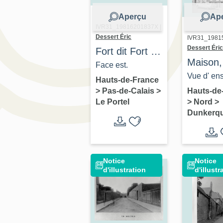
Aperçu
Ap
IVR31_19816201837X |
Dessert Éric
IVR31_1981
Dessert Éric
Fort dit Fort de
Maison, 
l'Heurt Sur la
Face est.
Villa
Vue d' en
Manche
Hauts-de-France
Carmanc
de la faça
>
Pas-de-Calais
>
Hauts-de
Le Portel
>
Nord
>
Dunkerq
Notice
Notice
d'illustration
d'illustr