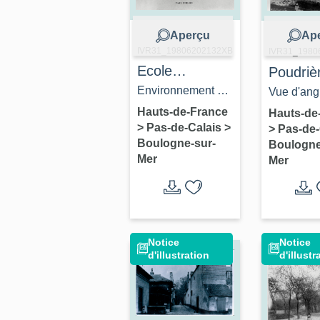
Aperçu
Ap
IVR31_19806202132XB
IVR31_1980
Ecole
Poudriè
maternelle
Environnement en
Vue d'ang
Grimm et
1900, cl. A.C.
ouest, en
Hauts-de-France
Hauts-de
>
Pas-de-Calais
>
>
Pas-de-
Ecole primaire
Boulogne-sur-Mer,
A.C. Boul
Boulogne-sur-
Boulogne
de filles
clichés 1900.
sur-Mer, c
Mer
Mer
Femeland
1900.
Notice
Notice
d'illustration
d'illustr