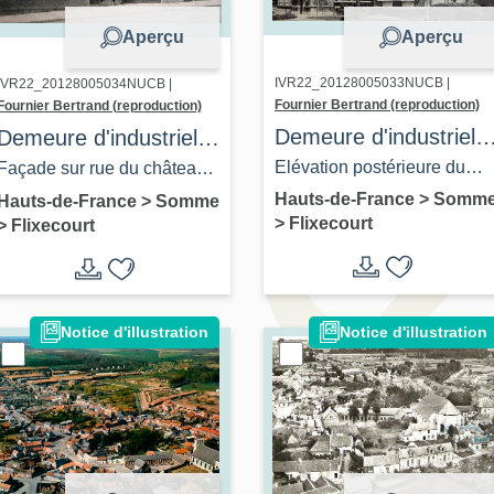
Aperçu
Aperçu
IVR22_20128005033NUCB |
IVR22_20128005034NUCB |
Fournier Bertrand (reproduction)
Fournier Bertrand (reproduction)
Demeure d'industriel,
Demeure d'industriel,
dite Château rouge à
dite Château rouge à
Elévation postérieure du
Façade sur rue du château
Flixecourt
Flixecourt
château, vers 1910 (carte
Rouge, vers 1910 (carte
Hauts-de-France
>
Somm
Hauts-de-France
>
Somme
>
Flixecourt
>
Flixecourt
postale)
postale).
Notice d'illustration
Notice d'illustration