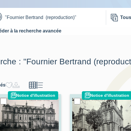
Tou
der à la recherche avancée
erche :
"Fournier Bertrand (reproduct
hés
Notice d'illustration
Notice d'illustration