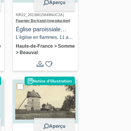
Aperçu
IVR22_20138015649NUC2A |
Fournier Bertrand (reproduction)
Église paroissiale
Saint-Nicolas de
L'église en flammes, 11 avril
Beauval
1925 (coll. part.).
e
Hauts-de-France
>
Somme
>
Beauval
0
Notice d'illustration
Aperçu