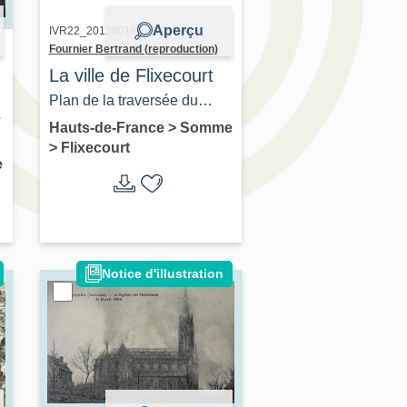
Aperçu
IVR22_20138016070NUCA |
Fournier Bertrand (reproduction)
La ville de Flixecourt
Plan de la traversée du
village de Flixecourt. 2e
Hauts-de-France
>
Somme
>
Flixecourt
moitié 18e siècle. Aquarelle
e
sur papier (AD Somme ; 1
Cp 1311/17).
Notice d'illustration