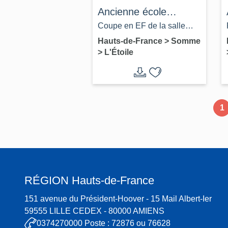
Ancienne école
primaire des filles de
Coupe en EF de la salle
l'Etoile, devenue Poste
d'école, et du nouveau
Hauts-de-France
>
Somme
>
L'Étoile
logement des institutrices,
1869 (AD Somme ; 99 O
1618).
1
RÉGION
Hauts-de-France
151 avenue du Président-Hoover - 15 Mail Albert-Ier
59555 LILLE CEDEX - 80000 AMIENS
0374270000 Poste : 72876 ou 76628