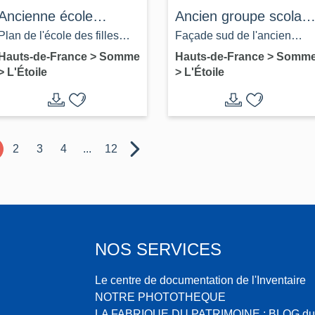
Ancienne école
Ancien groupe scolair
primaire des filles de
de L'Étoile, actuelle
Plan de l'école des filles
Façade sud de l'ancien
l'Etoile, devenue Poste
école primaire Jules-
avec indication [en rouge]
groupe scolaire de l'Etoile,
Hauts-de-France
>
Somme
Hauts-de-France
>
Somm
>
L'Étoile
>
L'Étoile
Ferry
des agrandissements, 1869
1953 (coll. J. Hérouart).
(AD Somme ; 99 O 1618).
2
3
4
...
12
NOS SERVICES
Le centre de documentation de l'Inventaire
NOTRE PHOTOTHEQUE
LA FABRIQUE DU PATRIMOINE : BLOG du