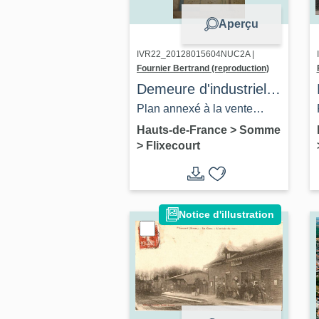
Aperçu
IVR22_20128015604NUC2A |
Fournier Bertrand (reproduction)
Demeure d'industriel,
dite Château rouge à
Plan annexé à la vente
Flixecourt
Godin Carpentier à la
Hauts-de-France
>
Somme
>
Flixecourt
société Saint Frères, 18
mars 1861 (AD Somme ; 3 E
6264).
Notice d'illustration