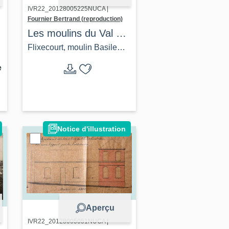
IVR22_20128005225NUCA |
Fournier Bertrand (reproduction)
Les moulins du Val de
Nièvre
Flixecourt, moulin Basile
(coll. part).
e
Notice d'illustration
Aperçu
IVR22_20128005051NUCA |