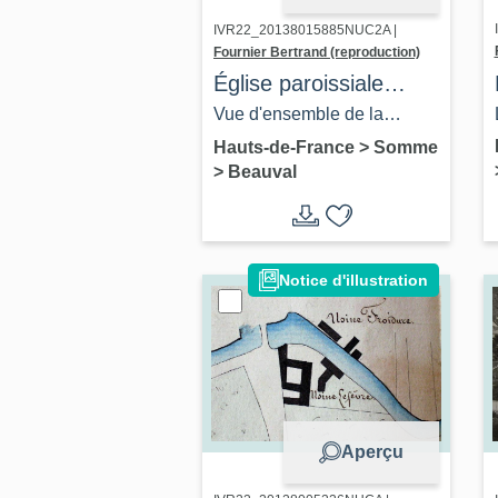
IVR22_20138015885NUC2A |
Fournier Bertrand (reproduction)
Église paroissiale
Saint-Nicolas de
Vue d'ensemble de la
Beauval
nouvelle église de Beauval
Hauts-de-France
>
Somme
>
Beauval
depuis l'ouest, tableau à
l'huile sur toile d'Horace
Colmaire, 1896 (Beauval,
mairie).
Notice d'illustration
Aperçu