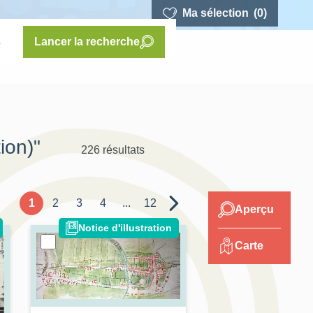
Ma sélection
(0)
s
Lancer la recherche
ion)"
226 résultats
1
2
3
4
...
12
Aperçu
Notice d'illustration
Carte