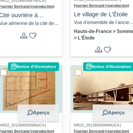
IVR22_20128005087NUCA |
Fournier Bertrand (reproduction)
Fournier Bertrand (reproduction)
Le village de L'Étoile
Cité ouvrière à
Vue d'ensemble de l'ancien
L'Étoile, dite cité des
Vue aérienne de la cité des
château, vers 1910 (coll. J.
Castors
Hauts-de-France
>
Somm
Castors vers 1954 (Coll. J.
>
L'Étoile
Hérouart).
Hérouart).
Notice d'illustration
Notice d'illustration
Aperçu
Aperçu
IVR22_20128005050NUCA |
IVR22_20128005094NUCA |
Fournier Bertrand (reproduction)
Fournier Bertrand (reproduction)