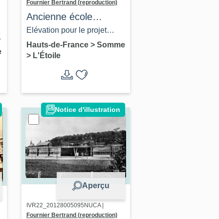
Fournier Bertrand (reproduction)
Ancienne école
primaire des filles de
Elévation pour le projet
l'Etoile, devenue Poste
d'agrandissement de la
Hauts-de-France
>
Somme
e
>
L'Étoile
salle d'école des filles et
construction du nouveau
logement pour les
institutrices, 1869 (AD
Notice d'illustration
Somme ; 99 O 1618).
Aperçu
IVR22_20128005095NUCA |
Fournier Bertrand (reproduction)