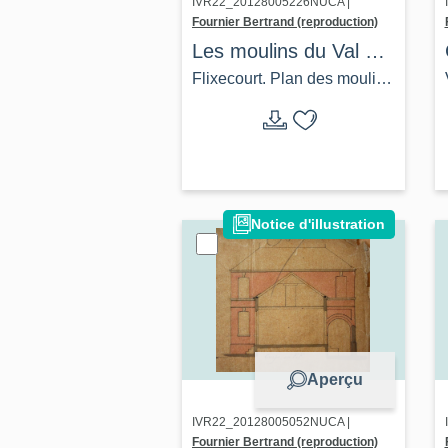
IVR22_20128005226NUCA |
Fournier Bertrand (reproduction)
Les moulins du Val de
Nièvre
Flixecourt. Plan des moulins
Froidure et Lefevre à
Flixecourt, 1856 (99 S
318/2).
Notice d'illustration
Aperçu
IVR22_20128005052NUCA |
Fournier Bertrand (reproduction)