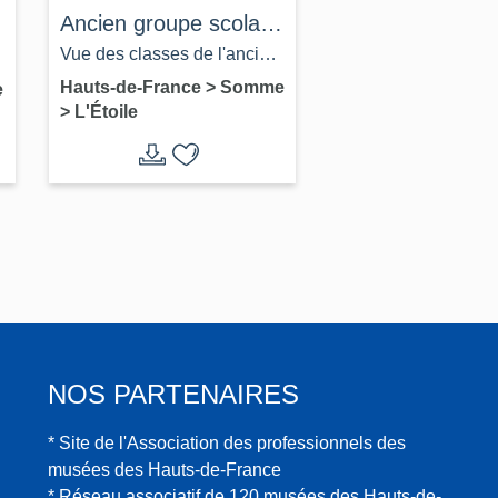
Ancien groupe scolaire
e
de L'Étoile, actuelle
Vue des classes de l'ancien
école primaire Jules-
groupe scolaire de l'Etoile,
Hauts-de-France
>
Somme
e
>
L'Étoile
Ferry
depuis le sud, vers 1955
(carte postale, coll. J.
Hérouart).
NOS PARTENAIRES
* Site de l'Association des professionnels des
musées des Hauts-de-France
* Réseau associatif de 120 musées des Hauts-de-