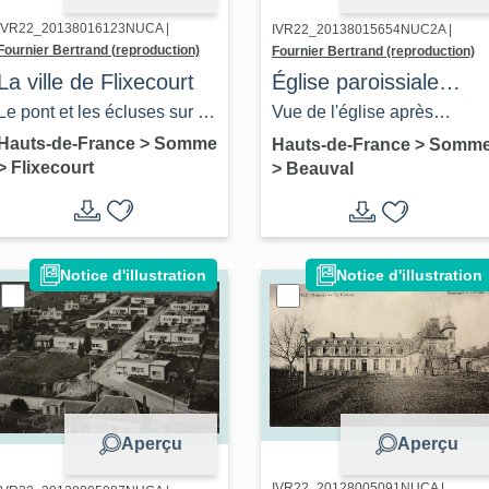
IVR22_20138016123NUCA |
IVR22_20138015654NUC2A |
Fournier Bertrand (reproduction)
Fournier Bertrand (reproduction)
La ville de Flixecourt
Église paroissiale
Saint-Nicolas de
Le pont et les écluses sur la
Vue de l'église après
Beauval
Somme à Flixecourt, vers
l'incendie d'avril 1925 (coll.
Hauts-de-France
>
Somme
Hauts-de-France
>
Somm
>
Flixecourt
>
Beauval
1910. (Coll. part.).
part.).
Notice d'illustration
Notice d'illustration
Aperçu
Aperçu
IVR22_20128005091NUCA |