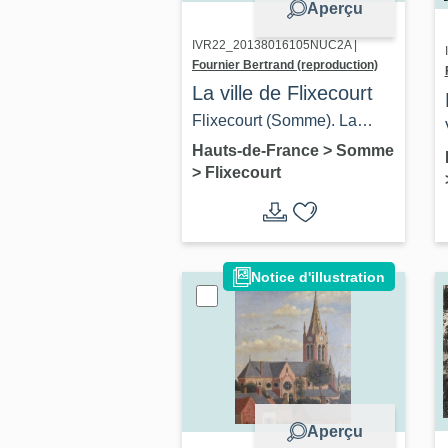
Aperçu
IVR22_20138016105NUC2A |
Fournier Bertrand (reproduction)
La ville de Flixecourt
Flixecourt (Somme). La
gare, vers 1910. (Coll. part.).
Hauts-de-France
>
Somme
>
Flixecourt
Notice d'illustration
Aperçu