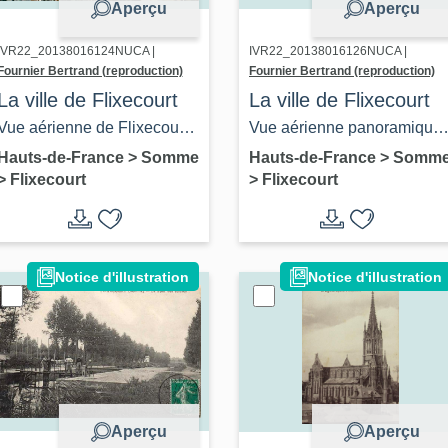
Aperçu
Aperçu
IVR22_20138016124NUCA |
IVR22_20138016126NUCA |
Fournier Bertrand (reproduction)
Fournier Bertrand (reproduction)
La ville de Flixecourt
La ville de Flixecourt
Vue aérienne de Flixecourt
Vue aérienne panoramique
depuis le sud-ouest, vers
de Flixecourt vers le nord-
Hauts-de-France
>
Somme
Hauts-de-France
>
Somm
>
Flixecourt
>
Flixecourt
1950 (Coll. part.).
est. Carte postale, vers 195
(Coll. part.).
Notice d'illustration
Notice d'illustration
Aperçu
Aperçu