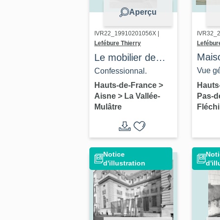
Aperçu
IVR32_
IVR22_19910201056X |
Lefébur
Lefébure Thierry
Mais
Le mobilier de
maga
l'église paroissiale
Vue gé
Confessionnal.
comm
Saint-Pierre,
l'éléva
Hauts
Hauts-de-France
>
Pas-d
Aisne
>
La Vallée-
Saint-Paul
Fléch
Mulâtre
Notice
Noti
d'illustration
d'il