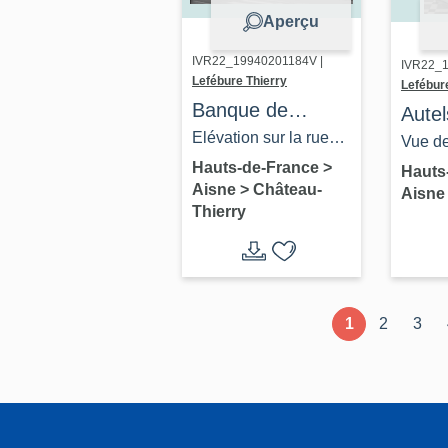
Aperçu
IVR22_19940201184V |
IVR22_1
Lefébure Thierry
Lefébur
Banque de
Autel
France
Elévation sur la rue
Vierg
Vue de 
Carnot.
Hauts-de-France
>
saint
sainte
Hauts
Aisne
>
Château-
Aisn
leurs
Thierry
form
1
2
3