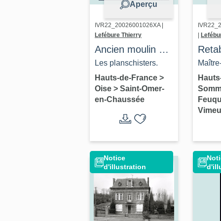
Aperçu
IVR22_20026001026XA |
IVR22_
Lefébure Thierry
|
Lefébu
Ancien moulin à
Reta
blé puis
(arch
Les planschisters.
Maître-
minoterie, dite
Hauts-de-France
>
Hauts
Oise
>
Saint-Omer-
Som
Moulin des
en-Chaussée
Feuqu
Forges
Vime
Notice
Noti
d'illustration
d'il