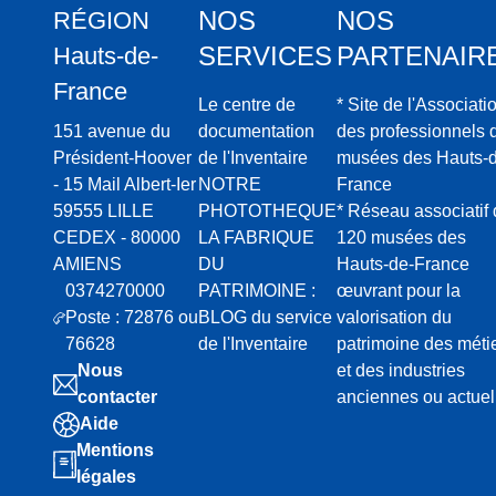
NOS
NOS
RÉGION
SERVICES
PARTENAIR
Hauts-de-
France
Le centre de
* Site de l'Associati
151 avenue du
documentation
des professionnels 
Président-Hoover
de l'Inventaire
musées des Hauts-d
- 15 Mail Albert-Ier
NOTRE
France
59555 LILLE
PHOTOTHEQUE
* Réseau associatif
CEDEX - 80000
LA FABRIQUE
120 musées des
AMIENS
DU
Hauts-de-France
0374270000
PATRIMOINE :
œuvrant pour la
Poste : 72876 ou
BLOG du service
valorisation du
76628
de l'Inventaire
patrimoine des méti
Nous
et des industries
contacter
anciennes ou actuel
Aide
Mentions
légales