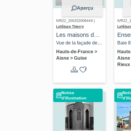
Aperçu
IVR22_20020200844X |
IVR22_1
Lefébure Thierry
Lefébur
Les maisons de
Ense
Guise
verri
Vue de la façade de la
Baie 8
du S
maison située
Sacré 
Hauts-de-France
>
Hauts
Aisne
>
Guise
Aisn
Saint
boulevard Jean-
Rieux
Ange
Jaurès (N°179).
Saint
Saint
Saint
Notice
Noti
d'illustration
d'il
(baie
14)