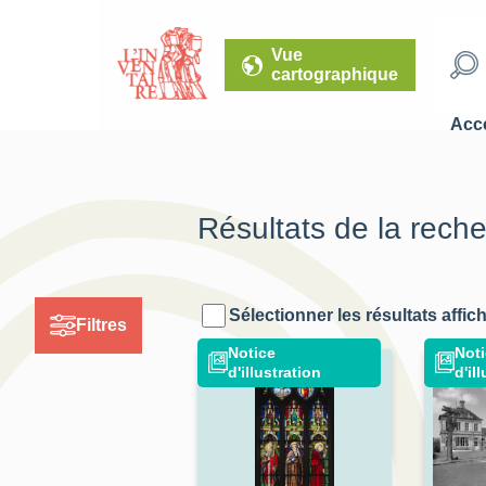
Vue
cartographique
Accé
Résultats de la rech
Sélectionner les résultats affic
Filtres
Notice
Noti
d'illustration
d'il