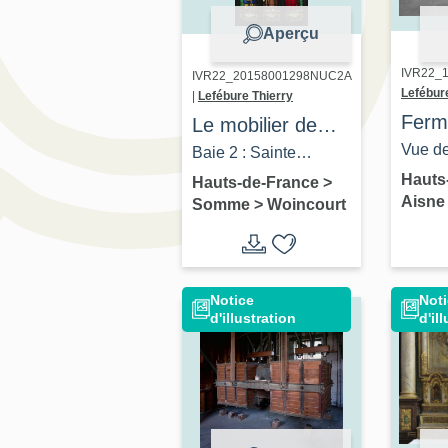
Aperçu
IVR22_1
IVR22_20158001298NUC2A
Lefébur
|
Lefébure Thierry
Ferme
Le mobilier de
petit
Vue de
l'église paroissiale
Baie 2 : Sainte
ouest.
Saint-Martin de
Hauts
Rosalie, Sainte
Hauts-de-France
>
Aisn
Somme
>
Woincourt
Woincourt
Thérèse, Immaculée
Conception - Saint
Nicolas, Saint
Antoine, Saint
Notice
Noti
d'illustration
d'il
Charles Borromée.