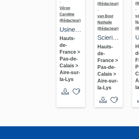
-
(
(Rédacteur)
Véron
-
-
Caroline
v
van Bost
(Rédacteur)
Na
Nathalie
Usine
(
(Rédacteur)
U
Scierie
de taille
Hauts-
g
de-
Salomé,
de
H
Hauts-
France
>
d
de-
A
puis
matériaux
Pas-de-
F
France
>
p
fonderie
de
Calais
>
P
Pas-de-
D
d'Artois,
construction
Aire-sur-
C
Calais
>
la-Lys
a
puis
A
(marbrerie)
Aire-sur-
l
la-Lys
m
lycée
Decorvée-
agricole
Baudry
(désaffecté)