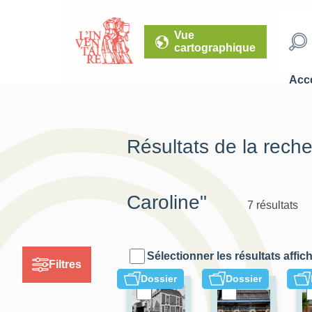
Vue
cartographique
Accé
Résultats de la rech
Caroline"
7 résultats
Sélectionner les résultats affic
Filtres
Dossier
Dossier