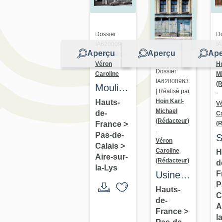
Dossier
Do
IA62000960
I
Aperçu
Aperçu
Ape
| Réalisé par
| 
Véron
Ho
Dossier
Caroline
M
IA62000963
(
Moulin
| Réalisé par
-
à farine
Hoin Karl-
Hauts-
V
Michael
de-
Ca
puis
(Rédacteur)
(
France
>
Minoterie
-
Pas-de-
S
Véron
des
Calais
>
C
Caroline
H
Invalides,
Aire-sur-
(Rédacteur)
d
e
la-Lys
actuellement
Usine
F
a
maison
P
de
Hauts-
m
C
de-
traitement
d
A
France
>
des
l
c