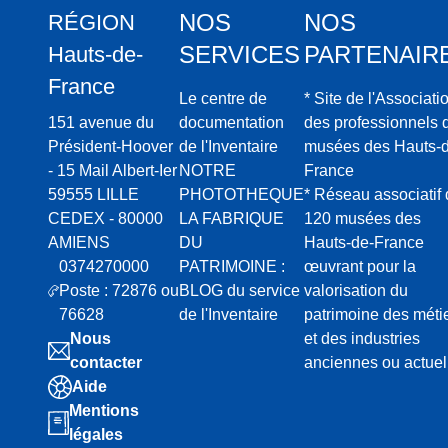
NOS
NOS
RÉGION
SERVICES
PARTENAIR
Hauts-de-
France
Le centre de
* Site de l'Associati
151 avenue du
documentation
des professionnels 
Président-Hoover
de l'Inventaire
musées des Hauts-d
- 15 Mail Albert-Ier
NOTRE
France
59555 LILLE
PHOTOTHEQUE
* Réseau associatif
CEDEX - 80000
LA FABRIQUE
120 musées des
AMIENS
DU
Hauts-de-France
0374270000
PATRIMOINE :
œuvrant pour la
Poste : 72876 ou
BLOG du service
valorisation du
76628
de l'Inventaire
patrimoine des méti
Nous
et des industries
contacter
anciennes ou actuel
Aide
Mentions
légales