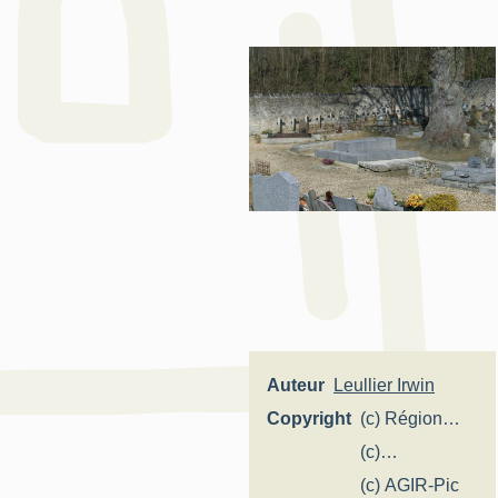
Auteur
Leullier Irwin
Copyright
(c) Région
Hauts-de-
(c)
France -
Département
(c) AGIR-Pic