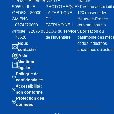
- 15 Mail Albert-Ier
NOTRE
France
59555 LILLE
PHOTOTHEQUE
* Réseau associatif
CEDEX - 80000
LA FABRIQUE
120 musées des
AMIENS
DU
Hauts-de-France
0374270000
PATRIMOINE :
œuvrant pour la
Poste : 72876 ou
BLOG du service
valorisation du
76628
de l'Inventaire
patrimoine des méti
Nous
et des industries
contacter
anciennes ou actuel
Aide
Mentions
légales
Politique de
confidentialité
Accessibilité :
non conforme
Protection des
données