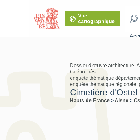
Vue
cartographique
Accé
Dossier d’œuvre architecture I
Guérin Inès
enquête thématique départeme
enquête thématique régionale, 
Cimetière d'Ostel
Hauts-de-France
>
Aisne
>
Os