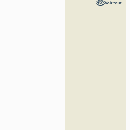
Voir tout
France -
Inventaire
général