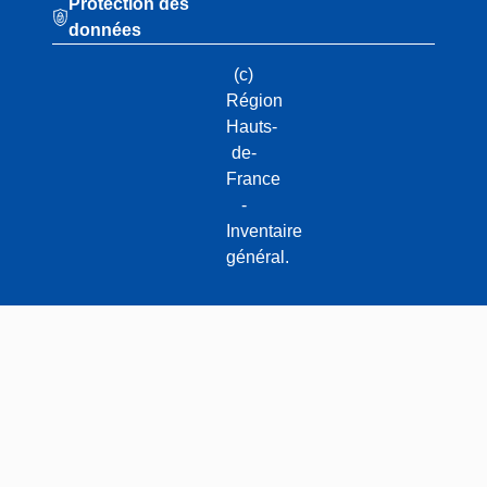
Protection des
données
(c)
Région
Hauts-
de-
France
-
Inventaire
général.