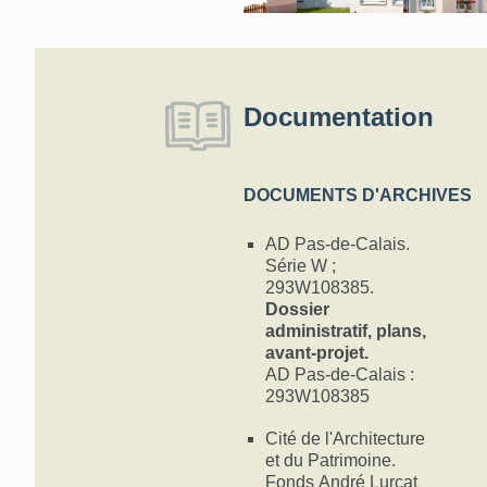
en fe
ondu
venu
les 
auve
Documentation
deva
mais
imme
Les 
DOCUMENTS D'ARCHIVES
l'ori
avec
AD Pas-de-Calais.
vitr
Série W ;
remp
293W108385.
2000
Dossier
châs
administratif, plans,
coul
avant-projet.
alum
AD Pas-de-Calais :
un s
293W108385
En 2
fenê
Cité de l'Architecture
nou
et du Patrimoine.
remp
Fonds André Lurçat