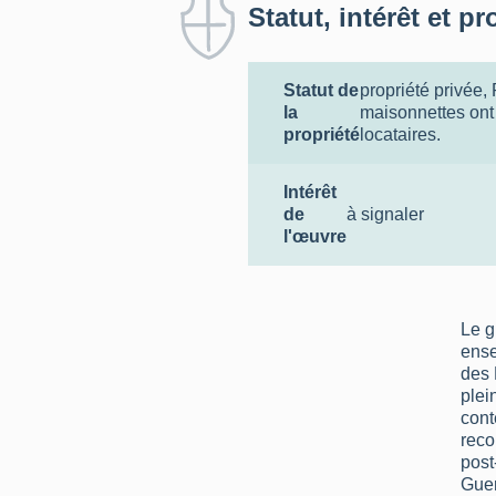
Statut, intérêt et pr
Statut de
propriété privée
,
la
maisonnettes ont
propriété
locataires.
Intérêt
de
à signaler
l'œuvre
Le g
ense
des 
plei
cont
reco
pos
Guer