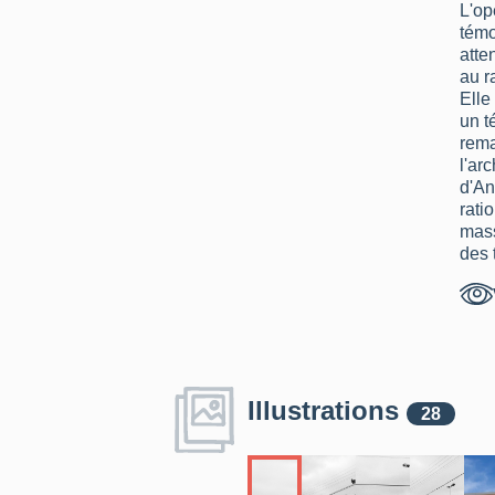
L'op
témo
atte
au r
Elle
un 
rema
l'ar
d'An
rati
mass
des 
entr
corp
bâti
coh
voca
arch
Illustrations
qual
28
figu
méri
La r