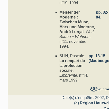
n°19, 1994.
Meister der
pp. 82-
Moderne :
84.
Zwischen Muse,
Marx und Moderne,
André Lurçat.
Werk,
Bauen + Wohnen
,
n°11, novembre
1994.
BLIN, Pascale.
pp. 13-15
Le rempart de
(Maubeuge
la protection
sociale.
Empreinte
, n°44,
mars 1999.
Voir to
Date(s) d'enquête : 2002; D
(c) Région Hauts-d
Gr