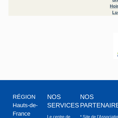
Hoi
Lu
NOS
NOS
RÉGION
SERVICES
PARTENAIR
Hauts-de-
France
Le centre de
* Site de l'Associati