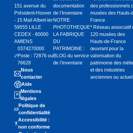
151 avenue du
documentation
des professionnels 
Président-Hoover
de l'Inventaire
musées des Hauts-d
- 15 Mail Albert-Ier
NOTRE
France
59555 LILLE
PHOTOTHEQUE
* Réseau associatif
CEDEX - 80000
LA FABRIQUE
120 musées des
AMIENS
DU
Hauts-de-France
0374270000
PATRIMOINE :
œuvrant pour la
Poste : 72876 ou
BLOG du service
valorisation du
76628
de l'Inventaire
patrimoine des méti
Nous
et des industries
contacter
anciennes ou actuel
Aide
Mentions
légales
Politique de
confidentialité
Accessibilité :
non conforme