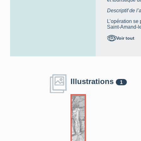
Descriptif de l’
L’opération se
Saint-Amand-les
muros et les f
l’ensemble de 
Voir tout
l’évolution et l
et ses faubourg
Chronologie et 
* La ville est
âge et reste st
Illustrations
1
* La conquête 
constructif.
* Un habitat ur
dans les nouvel
19e siècle et a
* Plusieurs édi
l’Entre-Deux-G