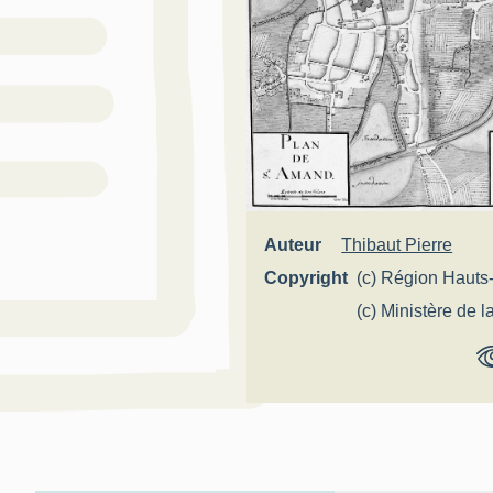
Auteur
Thibaut Pierre
Copyright
(c) Région Hauts
France - Inventai
(c) Ministère de l
Service historiqu
défense - Armée d