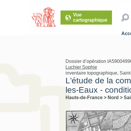
Vue
cartographique
Accé
Dossier d’opération IA59004996
Luchier Sophie
inventaire topographique, Sai
L'étude de la co
les-Eaux - condit
Hauts-de-France
>
Nord
>
Sa