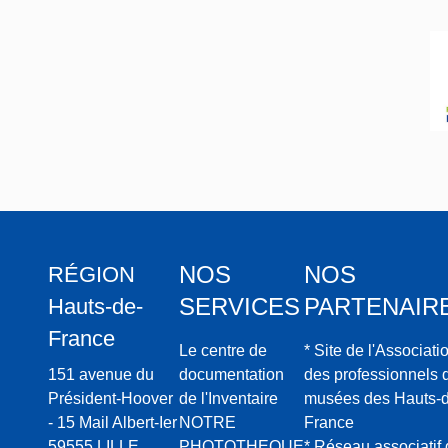
siècle ? Où son
bourgeoisie loc
Méthodologie
L’opération co
systématique d
1950-60 sur le 
(église, échevi
font l’objet de
Un certain nomb
d’après le repé
alimentent la s
Un dépouilleme
NOS
NOS
RÉGION
départementale
SERVICES
PARTENAIR
Hauts-de-
ville, musée d
la rédaction d
France
la ville.
Le centre de
* Site de l'Associati
151 avenue du
documentation
des professionnels 
Bibliographie
Président-Hoover
de l'Inventaire
musées des Hauts-d
* GRENIER Lise
- 15 Mail Albert-Ier
NOTRE
France
Franc
e. IFA, 1
59555 LILLE
PHOTOTHEQUE
* Réseau associatif