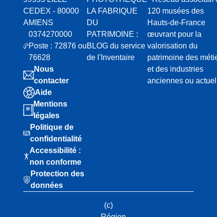
* RENAUD Ben
CEDEX - 80000
LA FABRIQUE
120 musées des
Fragments cho
AMIENS
DU
Hauts-de-France
0374270000
PATRIMOINE :
œuvrant pour la
Poste : 72876 ou
BLOG du service
valorisation du
76628
de l'Inventaire
patrimoine des méti
Nous
et des industries
contacter
anciennes ou actuel
Aide
Mentions
légales
Politique de
confidentialité
Accessibilité :
non conforme
Protection des
données
(c)
Région