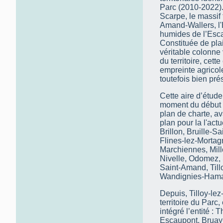
Parc (2010-2022).
Scarpe, le massif
Amand-Wallers, l'E
humides de l’Esca
Constituée de pla
véritable colonne
du territoire, cet
empreinte agricole 
toutefois bien pré
Cette aire d’étu
moment du début d
plan de charte, av
plan pour la l'act
Brillon, Bruille-
Flines-lez-Morta
Marchiennes, Mil
Nivelle, Odomez,
Saint-Amand, Till
Wandignies-Hama
Depuis, Tilloy-lez
territoire du Par
intégré l’entité :
Escaupont, Bruay-