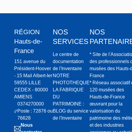
NOS
NOS
RÉGION
SERVICES
PARTENAIR
Hauts-de-
France
Le centre de
* Site de l'Associati
151 avenue du
documentation
des professionnels 
Président-Hoover
de l'Inventaire
musées des Hauts-d
- 15 Mail Albert-Ier
NOTRE
France
59555 LILLE
PHOTOTHEQUE
* Réseau associatif
CEDEX - 80000
LA FABRIQUE
120 musées des
AMIENS
DU
Hauts-de-France
0374270000
PATRIMOINE :
œuvrant pour la
Poste : 72876 ou
BLOG du service
valorisation du
76628
de l'Inventaire
patrimoine des méti
Nous
et des industries