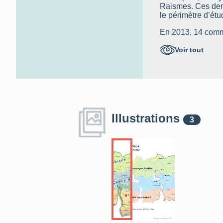
Raismes. Ces dern
le périmètre d’étud
En 2013, 14 communes - plutôt rurale
été couvertes par 
architectural. S'y
Voir tout
ville de Saint-Am
en 2009 - 2010, p
en 2015. L'ensemb
préliminaire de ce 
l'inventaire topog
Amand-les-Eaux s
présentation.
Illustrations
3
l’analyse paysagè
naturel régional 
l’ensemble des 