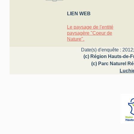
LIEN WEB
Le paysage de l'entité
paysagère "Coeur de
Nature".
Date(s) d'enquête : 2012;
(c) Région Hauts-de-Fr
(c) Parc Naturel R
Luchi