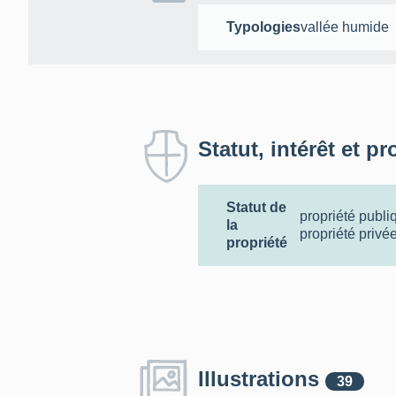
Typologies
vallée humide
Statut, intérêt et pr
Statut de
propriété publi
la
propriété privé
propriété
Illustrations
39