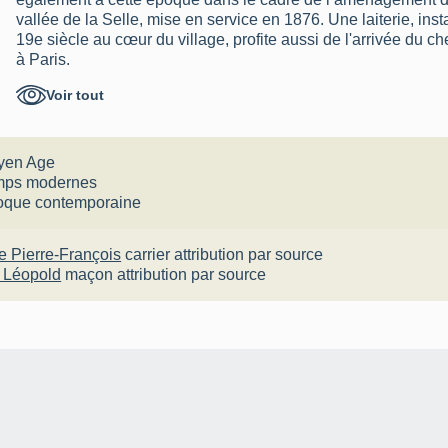
vallée de la Selle, mise en service en 1876. Une laiterie, inst
19e siècle au cœur du village, profite aussi de l'arrivée du che
à Paris.
Voir tout
Au cours de la Première Guerre mondiale, la gare de Fontain
sur-Celle, est fortement sollicitée pour ravitailler les fronts 
munitions sont ainsi acheminés par le train. Au cours de la 
village connait des destructions importantes en 1940, en par
yen Age
plusieurs habitations seront reconstruites dont le logis de la
m
mps modernes
ligne de chemin de fer sera fermée aux voyageurs en 1945 e
oque contemporaine
Les activités industrielles du village (laiterie, graineterie D
ferrugineuses) déclinent alors fortement.
re Pierre-François
carrier
attribution par source
Évolution de la morphologie et du parcellaire
r Léopold
maçon
attribution par source
Au Moyen Âge, à la suite du développement des domaines dét
d'Amiens, un pôle paroissial avec église et cimetière est const
pont, dont l'origine est peut-être médiévale, permet d'accéder à
d'Empire. Parallèlement, le bâti se développe le long de la
l'est. Cet axe constitue la voie terrestre principale de la vallée
densifie rapidement. Derrière la place, la rue de l’Abreuvoir
où les troupeaux allaient boire, dans un bras de la Selle. Entr