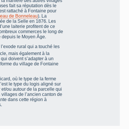
à la manière des autres villages
es fait sa réputation dès le
est rattaché à Fontaine pour
eau de Bonneleau
). La
lée de la Selle en 1876. Les
’une laiterie profitent de ce
 nombreux commerces le long de
le depuis le Moyen Âge.
 l’exode rural qui a touché les
cle, mais également à la
qui doivent s’adapter à un
forme du village de Fontaine
icard, où le type de la ferme
’est le type du logis aligné sur
et/ou autour de la parcelle qui
s villages de l’ancien canton de
nte dans cette région à
.