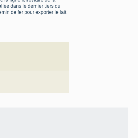
allée dans le dernier tiers du
min de fer pour exporter le lait
e, tout comme celle de Croissy-
de la Somme. Chevaux, vivres et
Seconde Guerre mondiale, le
ticulier dans la Grande Rue où
inoterie
(n°57 Grande Rue). La
t aux marchandises en 1969.
ubernay, usine des eaux
enus par le chapitre cathédral
itué juste à l'est de la Selle. Un
 l'autre rive et à la rue
 Grande Rue encore un peu plus à
 de la Selle. L’habitat s’y
 menait certainement à une zone
e cette rue et la Grande Rue, la