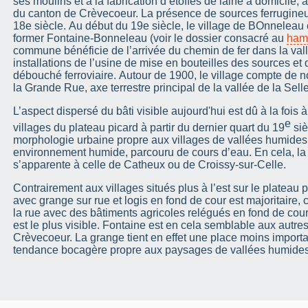
ses moulins et à la fabrication d’étoffes de laine à domicile, 
du canton de Crèvecoeur. La présence de sources ferrugineus
18e siècle. Au début du 19e siècle, le village de BOnneleau 
former Fontaine-Bonneleau (voir le dossier consacré au
ham
commune bénéficie de l’arrivée du chemin de fer dans la val
installations de l’usine de mise en bouteilles des sources et d
débouché ferroviaire. Autour de 1900, le village compte de
la Grande Rue, axe terrestre principal de la vallée de la Sel
L’aspect dispersé du bâti visible aujourd'hui est dû à la fois à
e
villages du plateau picard à partir du dernier quart du 19
siè
morphologie urbaine propre aux villages de vallées humides 
environnement humide, parcouru de cours d’eau. En cela, la 
s’apparente à celle de Catheux ou de Croissy-sur-Celle.
Contrairement aux villages situés plus à l’est sur le plateau p
avec grange sur rue et logis en fond de cour est majoritaire, c
la rue avec des bâtiments agricoles relégués en fond de cour 
est le plus visible. Fontaine est en cela semblable aux autre
Crèvecoeur. La grange tient en effet une place moins importa
tendance bocagère propre aux paysages de vallées humides