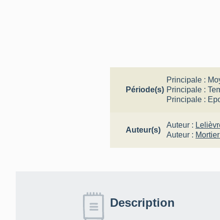
Principale :
Mo
Période(s)
Principale :
Te
Principale :
Ep
Auteur :
Lelièv
Auteur(s)
Auteur :
Mortie
Description