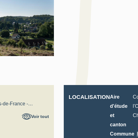
LOCALISATION
Aire
C
s-de-France -
d'étude
l'
al
et
C
Voir tout
canton
Commune