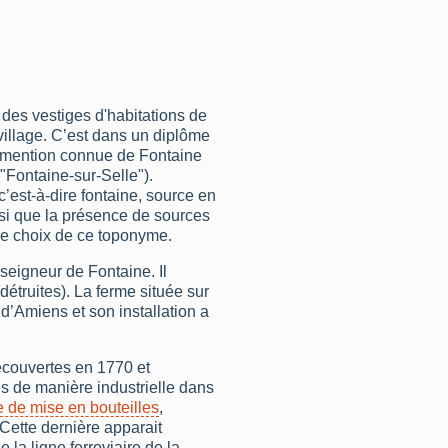
 des vestiges d'habitations de
 village. C’est dans un diplôme
e mention connue de Fontaine
r "Fontaine-sur-Selle").
 c’est-à-dire fontaine, source en
insi que la présence de sources
le choix de ce toponyme.
seigneur de Fontaine. Il
étruites). La ferme située sur
 d’Amiens et son installation a
écouvertes en 1770 et
es de manière industrielle dans
e de mise en bouteilles
,
 Cette dernière apparait
a ligne ferroviaire de la