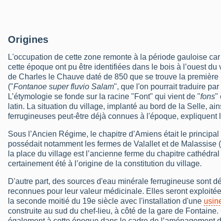
Origines
L'occupation de cette zone remonte à la période gauloise car
cette époque ont pu être identifiées dans le bois à l’ouest du
de Charles le Chauve daté de 850 que se trouve la premièr
("
Fontanoe super fluvio Salam
", que l'on pourrait traduire pa
L’étymologie se fonde sur la racine "Font" qui vient de "
fons
"
latin. La situation du village, implanté au bord de la Selle, a
ferrugineuses peut-être déjà connues à l'époque, expliquent 
Sous l’Ancien Régime, le chapitre d’Amiens était le principal 
possédait notamment les fermes de Valallet et de Malassise (d
la place du village est l’ancienne ferme du chapitre cathédral
certainement été à l’origine de la constitution du village.
D'autre part, des sources d'eau minérale ferrugineuse sont d
reconnues pour leur valeur médicinale. Elles seront exploité
la seconde moitié du 19e siècle avec l'installation d'une
usin
construite au sud du chef-lieu, à côté de la gare de Fontaine.
également à cette époque dans le cadre de l’aménagement de l