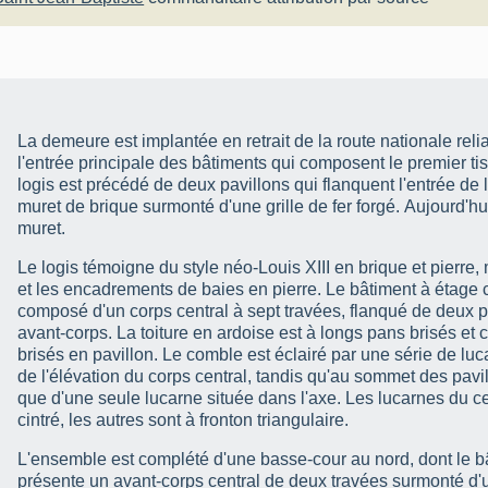
La demeure est implantée en retrait de la route nationale reli
l'entrée principale des bâtiments qui composent le premier ti
logis est précédé de deux pavillons qui flanquent l'entrée de 
muret de brique surmonté d'une grille de fer forgé. Aujourd'hu
muret.
Le logis témoigne du style néo-Louis XIII en brique et pierre
et les encadrements de baies en pierre. Le bâtiment à étage 
composé d'un corps central à sept travées, flanqué de deux p
avant-corps. La toiture en ardoise est à longs pans brisés et 
brisés en pavillon. Le comble est éclairé par une série de lu
de l'élévation du corps central, tandis qu'au sommet des pavil
que d'une seule lucarne située dans l'axe. Les lucarnes du cen
cintré, les autres sont à fronton triangulaire.
L'ensemble est complété d'une basse-cour au nord, dont le bâ
présente un avant-corps central de deux travées surmonté d'