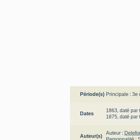
Période(s)
Principale :
3e 
1863,
daté par 
Dates
1875,
daté par 
Auteur :
Delefo
Auteur(s)
Personnalité :