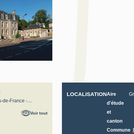
y
LOCALISATION
Aire
Gr
s-de-France -
d'étude
al
et
Voir tout
canton
Commune