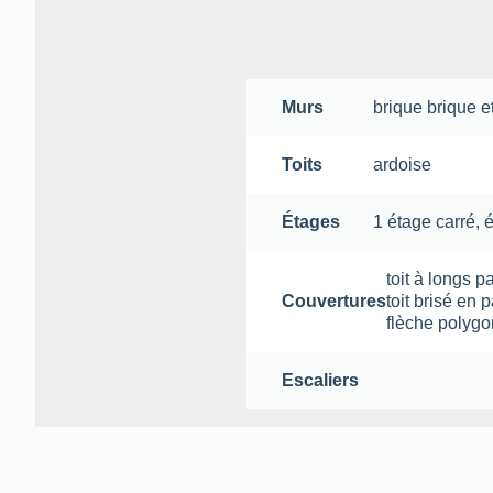
Murs
brique
brique e
Toits
ardoise
Étages
1 étage carré
,
toit à longs p
Couvertures
toit brisé en p
flèche polygo
Escaliers