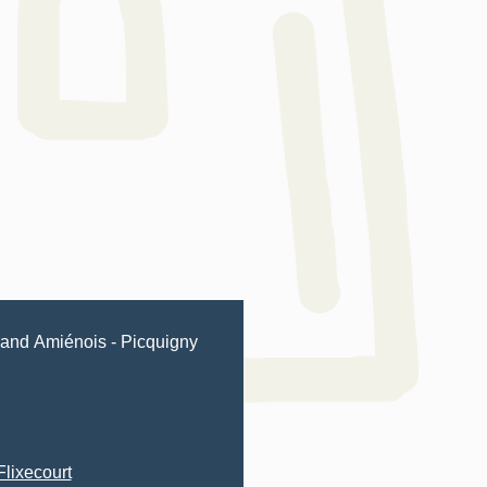
and Amiénois
-
Picquigny
Flixecourt