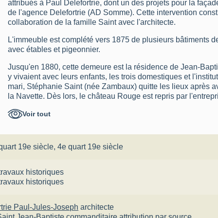
attribués à Paul Delefortrie, dont un des projets pour la façad
de l'agence Delefortrie (AD Somme). Cette intervention consti
collaboration de la famille Saint avec l'architecte.
L'immeuble est complété vers 1875 de plusieurs bâtiments
avec étables et pigeonnier.
Jusqu'en 1880, cette demeure est la résidence de Jean-Baptis
y vivaient avec leurs enfants, les trois domestiques et l'instit
mari, Stéphanie Saint (née Zambaux) quitte les lieux après avo
la Navette. Dès lors, le château Rouge est repris par l'entrepr
maison des œuvres sociales et accueille dans ce cadre le ce
Voir tout
l'entreprise, ainsi que la crèche installée à partir de 1937.
quart 19e siècle
,
4e quart 19e siècle
travaux historiques
travaux historiques
rtrie Paul-Jules-Joseph
architecte
Saint Jean-Baptiste
commanditaire
attribution par source