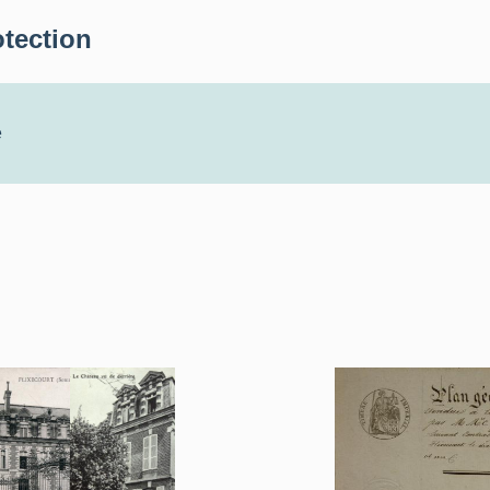
otection
e