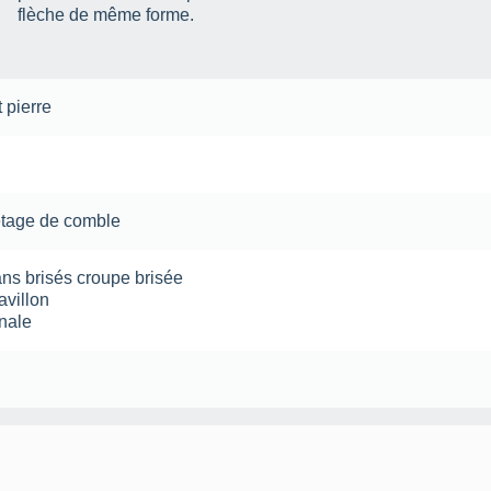
flèche de même forme.
t pierre
étage de comble
ans brisés
croupe brisée
avillon
nale