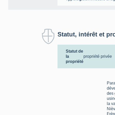
Statut, intérêt et pr
Statut de
la
propriété privée
propriété
Para
dév
des 
usin
la v
Nièv
Frèr