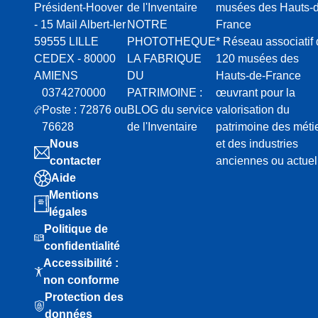
Président-Hoover
de l'Inventaire
musées des Hauts-d
- 15 Mail Albert-Ier
NOTRE
France
59555 LILLE
PHOTOTHEQUE
* Réseau associatif
CEDEX - 80000
LA FABRIQUE
120 musées des
AMIENS
DU
Hauts-de-France
0374270000
PATRIMOINE :
œuvrant pour la
Poste : 72876 ou
BLOG du service
valorisation du
76628
de l'Inventaire
patrimoine des méti
Nous
et des industries
contacter
anciennes ou actuel
Aide
Mentions
légales
Politique de
confidentialité
Accessibilité :
non conforme
Protection des
données