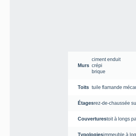
ciment
enduit
Murs
crépi
brique
Toits
tuile flamande méca
Étages
rez-de-chaussée su
Couvertures
toit à longs p
Typologies
immeuble à lo