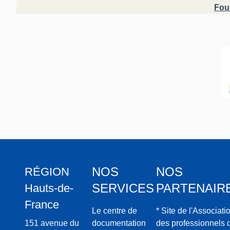
Fou
NOS
NOS
RÉGION
SERVICES
PARTENAIR
Hauts-de-
France
Le centre de
* Site de l'Associati
151 avenue du
documentation
des professionnels 