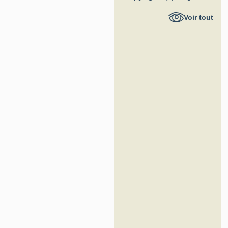
Hauts-de-
Voir tout
France -
Inventaire
général