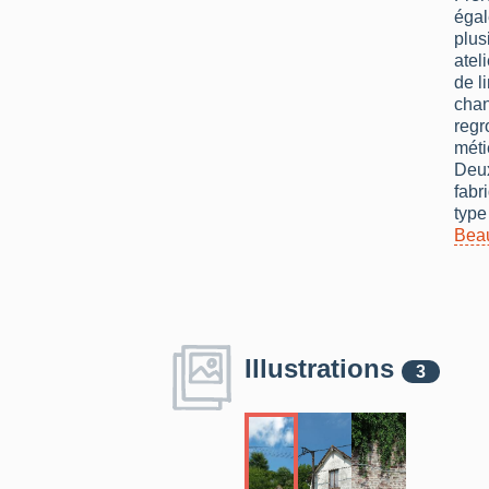
égal
plus
atel
de l
chan
regr
méti
Deux
fabr
type
Bea
Illustrations
3